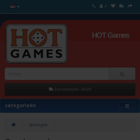
HOT Games
0 product(en) - €0,00
categorieën
Spelregels