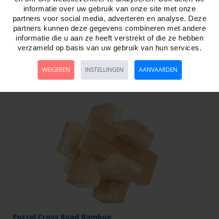
informatie over uw gebruik van onze site met onze
partners voor social media, adverteren en analyse. Deze
Puzzel Lastige Knoop, Bamboe
partners kunnen deze gegevens combineren met andere
Artikelnr:
786053
informatie die u aan ze heeft verstrekt of die ze hebben
De Lastige Knoop bestaat uit 24 puzzelstukken in drie verschillende
verzameld op basis van uw gebruik van hun services.
uitvoeringen, die in de vorm van..
WEIGEREN
INSTELLINGEN
AANVAARDEN
Puzzel Cross Road Bamboe