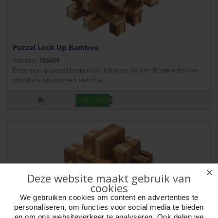
Puzzel Lock Up Bamboe
Artikelnr:
786059
Deze lock-up puzzel bestaat uit 18 balkjes die aan de uiteinden van
obstakels zijn voorzien. Het doe..
✕
Deze website maakt gebruik van
cookies
We gebruiken cookies om content en advertenties te
personaliseren, om functies voor social media te bieden
en om ons websiteverkeer te analyseren. Ook delen we