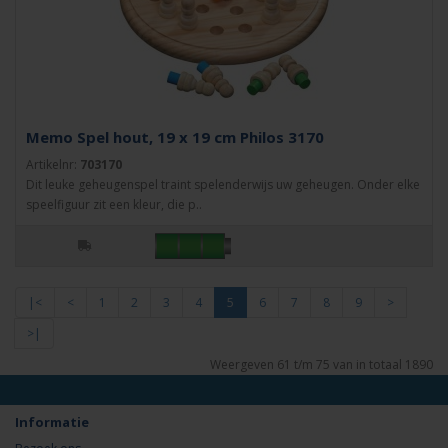
Memo Spel hout, 19 x 19 cm Philos 3170
Artikelnr:
703170
Dit leuke geheugenspel traint spelenderwijs uw geheugen. Onder elke
speelfiguur zit een kleur, die p..
|<
<
1
2
3
4
5
6
7
8
9
>
>|
Weergeven 61 t/m 75 van in totaal 1890
Informatie