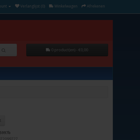
ount
Verlanglijst (0)
Winkelwagen
Afrekenen
0 product(en) - €0,00
5997b
072099727