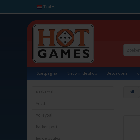
Taal
Startpagina
Nieuw in de shop
Bezoek ons
K
Basketbal
Voetbal
Volleybal
Racketsport
Jeu de boules