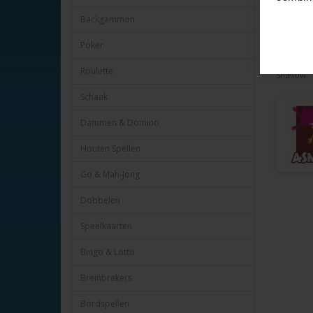
twee lenz
Backgammon
Frame van
Verstelba
Poker
Set in tr
Splash me
Roulette
Shallow.
Schaak
Dammen & Domino
Houten Spellen
Go & Mah-Jong
Dobbelen
Speelkaarten
Bingo & Lotto
Breinbrekers
Bordspellen