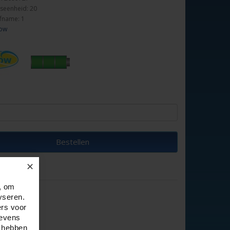
seenheid: 20
fname: 1
low
Bestellen
✕
, om
yseren.
ers voor
gevens
e hebben