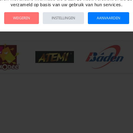
en van gehard veiligheidsglas.
verzameld op basis van uw gebruik van hun services.
 transparant blauw kunststof.
re band van siltra.
WEIGEREN
INSTELLINGEN
AANVAARDEN
ansparante box inclusief professionele snorkel,
t uitblaasventiel en siliconen mondstuk.