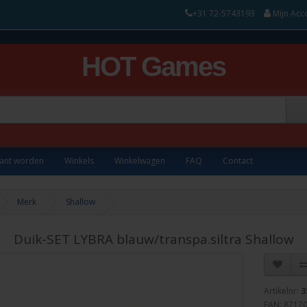
+31 72-5743193
Mijn Acc
HOT Games
lant worden
Winkels
Winkelwagen
FAQ
Contact
Merk
Shallow
Duik-SET LYBRA blauw/transpa.siltra Shallow
Artikelnr:
3
EAN: 8717