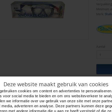
Verpakking
Minimum a
Merk:
Shal
Aantal
Deze website maakt gebruik van cookies
ijving
Foto hoge resolutie
Details
gebruiken cookies om content en advertenties te personaliseren
LYBRA Siltra.
es voor social media te bieden en om ons websiteverkeer te anal
del, voor de grotere jeugd/ kleine dames.
en we informatie over uw gebruik van onze site met onze partn
malle tot normale gezichtsbreedte.
l media, adverteren en analyse. Deze partners kunnen deze ge
nt Siltra kunststof, dubbel afsluitprofiel en
ren met andere informatie die u aan ze heeft verstrekt of die z