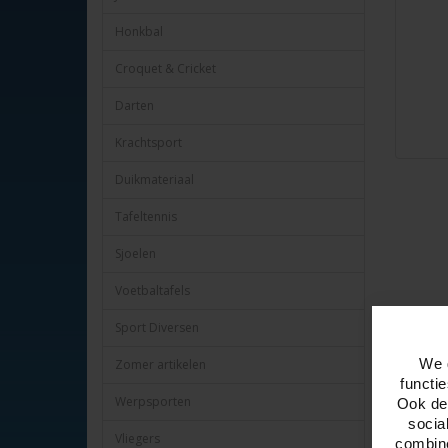
Honkbal
Croquet & Cricket
Darten
Krachtsport
Duikmateriaal
Tafeltennis
Sjoelen
Voetbaltafels
Sport Diversen
Omschr
We 
Zomer artikelen
Duik-SET 
functi
Maat: mid
Werpsporten
Ook del
Met een s
socia
Transpara
Vliegers
combine