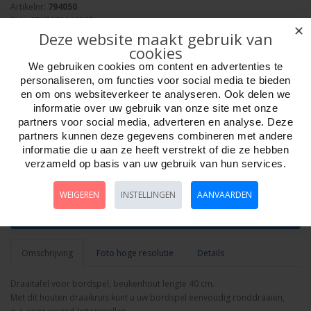
Artikelnr:
794050
EAN: 8717072040507
✕
Deze website maakt gebruik van
Verpakkingseenheid: 24
cookies
Minimum afname: 1
Merk:
HOT Games
We gebruiken cookies om content en advertenties te
personaliseren, om functies voor social media te bieden
en om ons websiteverkeer te analyseren. Ook delen we
informatie over uw gebruik van onze site met onze
partners voor social media, adverteren en analyse. Deze
partners kunnen deze gegevens combineren met andere
informatie die u aan ze heeft verstrekt of die ze hebben
Aantal
verzameld op basis van uw gebruik van hun services.
WEIGEREN
INSTELLINGEN
AANVAARDEN
Bestellen
Omschrijving
Foto hoge resolutie
Details
Draaitafel voor bordspel, beukenhout lengte 40 cm.
Met dit houten draaikruis kunt u uw bordspel eenvoudig ronddraaien,