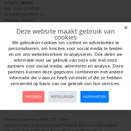
Artikelnr:
403620
EAN: 4740152200328
Verpakkingseenheid: 20
Minimum afname: 1
Merk:
Atemi
✕
Deze website maakt gebruik van
cookies
We gebruiken cookies om content en advertenties te
personaliseren, om functies voor social media te bieden
en om ons websiteverkeer te analyseren. Ook delen we
informatie over uw gebruik van onze site met onze
Aantal
partners voor social media, adverteren en analyse. Deze
partners kunnen deze gegevens combineren met andere
informatie die u aan ze heeft verstrekt of die ze hebben
verzameld op basis van uw gebruik van hun services.
Bestellen
WEIGEREN
INSTELLINGEN
AANVAARDEN
Omschrijving
Foto hoge resolutie
Details
Tafeltennis-Set Atemi Strike ITTF. 1 ster.
Met twee Atemi Strike bats, Konisch handvat. Blad van 5-ply multiplex.