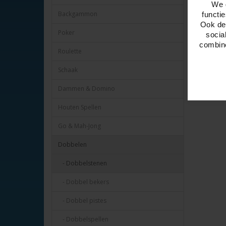
We 
Backgammon
functi
Ook del
Poker
socia
combine
Roulette
Schaak
Dammen & Domino
Houten Spellen
Go & Mah-Jong
Dobbelen
- Dobbelstenen
- Dobbel bekers
- Dobbel pistes
- Dobbelspellen