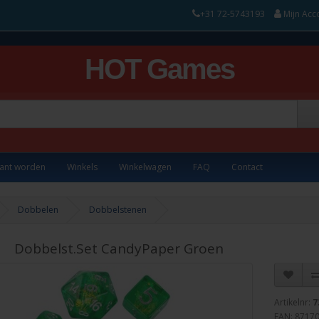
+31 72-5743193
Mijn Acc
HOT Games
lant worden
Winkels
Winkelwagen
FAQ
Contact
Dobbelen
Dobbelstenen
Dobbelst.Set CandyPaper Groen
Artikelnr:
7
EAN: 8717