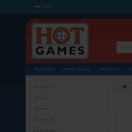
Taal
Startpagina
Nieuw in de shop
Bezoek ons
K
Basketbal
Voetbal
Volleybal
Racketsport
Jeu de boules