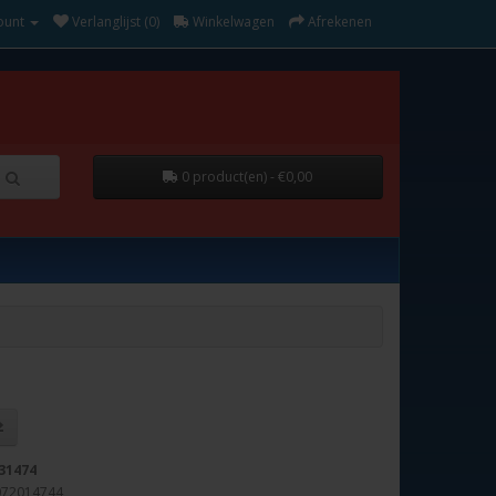
ount
Verlanglijst (0)
Winkelwagen
Afrekenen
0 product(en) - €0,00
31474
072014744