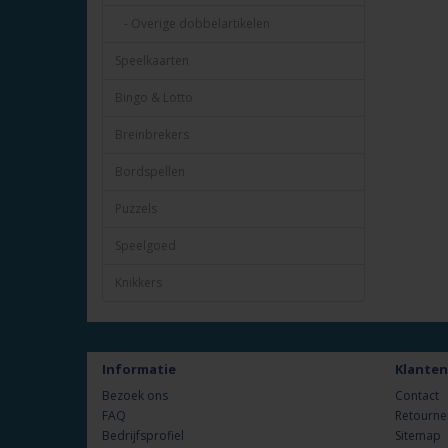
- Overige dobbelartikelen
Speelkaarten
Bingo & Lotto
Breinbrekers
Bordspellen
Puzzels
Speelgoed
Knikkers
Informatie
Klanten
Bezoek ons
Contact
FAQ
Retourne
Bedrijfsprofiel
Sitemap