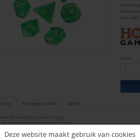
Verpakking
Minimum a
Merk:
HOT
Aantal
ijving
Foto hoge resolutie
Details
enen Set CandyPaper Groen 7 delig.
, D4 / D6 / D8 / D10 / D10-00 / D12 / D20.
er 7 stuks assortie in een brick.
Deze website maakt gebruik van cookies
es.