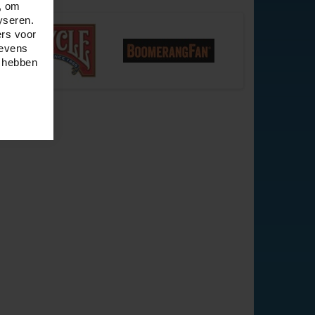
, om
yseren.
ers voor
gevens
e hebben