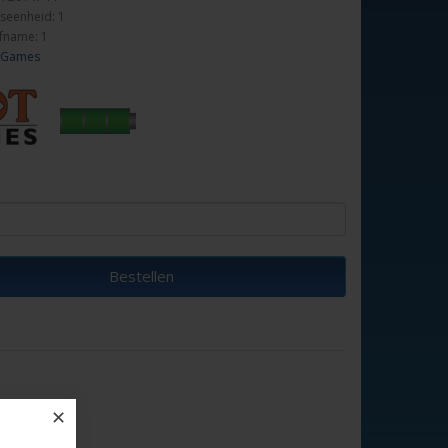
seenheid: 1
fname: 1
 Games
Bestellen
✕