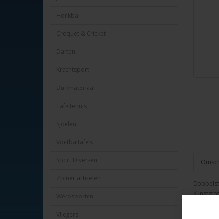
Honkbal
Croquet & Cricket
Darten
Krachtsport
Duikmateriaal
Tafeltennis
Sjoelen
Voetbaltafels
Sport Diversen
Omschr
Zomer artikelen
Dobbelst
Kunststof
Werpsporten
Verpakt p
HOT Gam
Vliegers