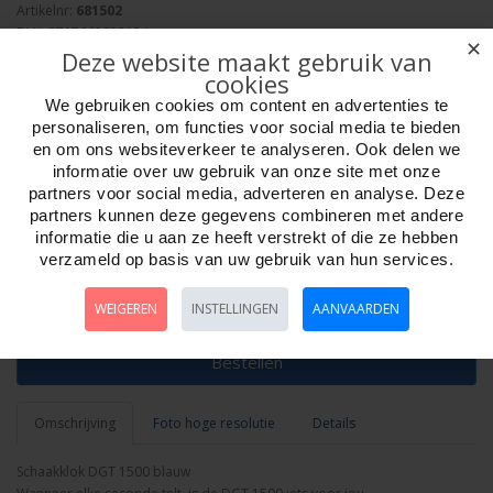
Artikelnr:
681502
EAN: 8717662822124
✕
Deze website maakt gebruik van
Verpakkingseenheid: 10/50
cookies
Minimum afname: 1
Merk:
DGT
We gebruiken cookies om content en advertenties te
Adviesprijs: 44.95
personaliseren, om functies voor social media te bieden
en om ons websiteverkeer te analyseren. Ook delen we
informatie over uw gebruik van onze site met onze
partners voor social media, adverteren en analyse. Deze
partners kunnen deze gegevens combineren met andere
informatie die u aan ze heeft verstrekt of die ze hebben
verzameld op basis van uw gebruik van hun services.
Aantal
WEIGEREN
INSTELLINGEN
AANVAARDEN
Bestellen
Omschrijving
Foto hoge resolutie
Details
Schaakklok DGT 1500 blauw