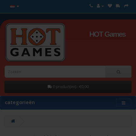
HOT Games
0 product(en) - €0,00
categorieën