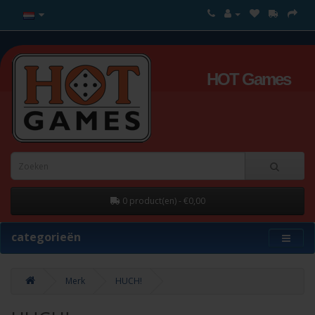
HOT Games
0 product(en) - €0,00
categorieën
Merk
HUCH!