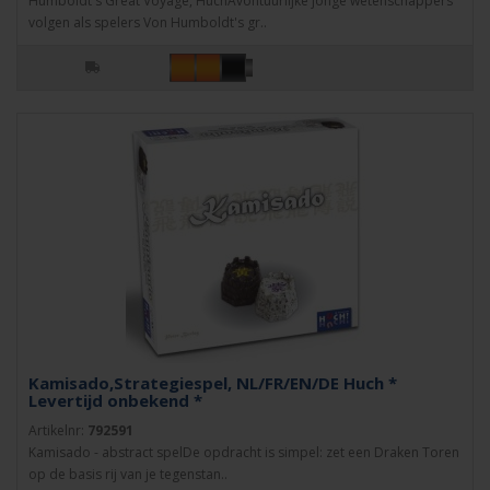
Humboldt's Great Voyage, HuchAvontuurlijke jonge wetenschappers
volgen als spelers Von Humboldt's gr..
Kamisado,Strategiespel, NL/FR/EN/DE Huch *
Levertijd onbekend *
Artikelnr:
792591
Kamisado - abstract spelDe opdracht is simpel: zet een Draken Toren
op de basis rij van je tegenstan..