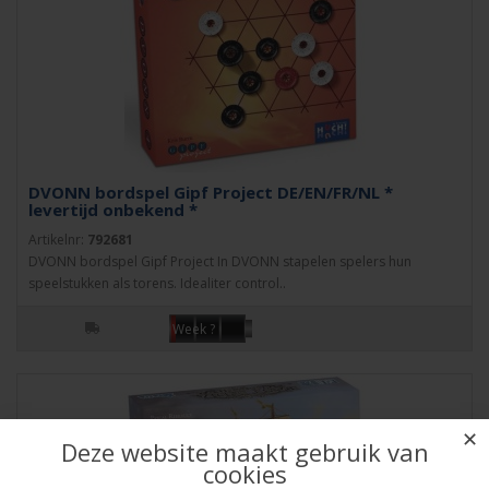
DVONN bordspel Gipf Project DE/EN/FR/NL *
levertijd onbekend *
Artikelnr:
792681
DVONN bordspel Gipf Project In DVONN stapelen spelers hun
speelstukken als torens. Idealiter control..
Week ?
✕
Deze website maakt gebruik van
cookies