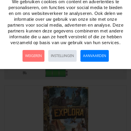
We gebruiken cookies om content en advertenties te
personaliseren, om functies voor social media te bieden
en om ons websiteverkeer te analyseren. Ook delen we
informatie over uw gebruik van onze site met onze
partners voor social media, adverteren en analyse. Deze
partners kunnen deze gegevens combineren met andere
informatie die u aan ze heeft verstrekt of die ze hebben
East India Companies - DE/EN Huch
verzameld op basis van uw gebruik van hun services.
Artikelnr:
792562
East India Companies In de 18e en 19e eeuw versterken rederijen de
WEIGEREN
INSTELLINGEN
AANVAARDEN
handel tussen het Westen en het V..