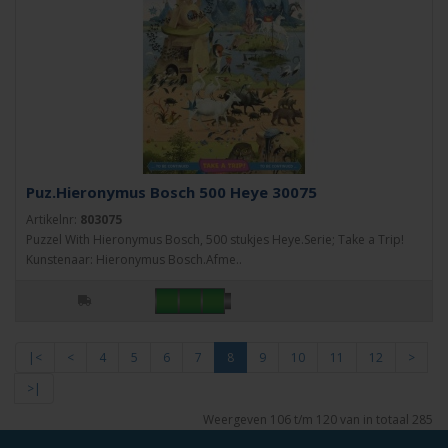
Puz.Hieronymus Bosch 500 Heye 30075
Artikelnr:
803075
Puzzel With Hieronymus Bosch, 500 stukjes Heye.Serie; Take a Trip!
Kunstenaar: Hieronymus Bosch.Afme..
|<
<
4
5
6
7
8
9
10
11
12
>
>|
Weergeven 106 t/m 120 van in totaal 285