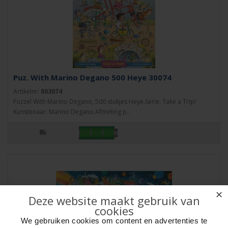
Puz. With Marino Degano 500 Heye 30074
Artikelnr:
803074
Puzzel With Marino Degano, 500 stukjes Heye.Serie; Take a Trip!
Kunstenaar: Marino Degano.Afmeting p..
✕
Deze website maakt gebruik van
cookies
We gebruiken cookies om content en advertenties te