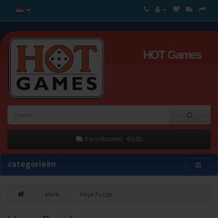
HOT Games
0 product(en) - €0,00
categorieën
Merk
Heye Puzzle