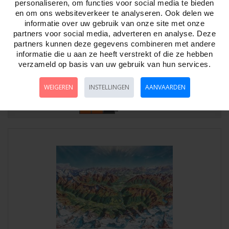
personaliseren, om functies voor social media te bieden
en om ons websiteverkeer te analyseren. Ook delen we
informatie over uw gebruik van onze site met onze
partners voor social media, adverteren en analyse. Deze
partners kunnen deze gegevens combineren met andere
Puz.Aliens Welcome! 1000 3hk.Heye
informatie die u aan ze heeft verstrekt of die ze hebben
verzameld op basis van uw gebruik van hun services.
Artikelnr:
803083
Puzzel Aliens Welcome! 1000 stukjes driehoekige doos.Tekenaar;
Korky Paul. Serie; Cartoon.Puzzelmaat..
WEIGEREN
INSTELLINGEN
AANVAARDEN