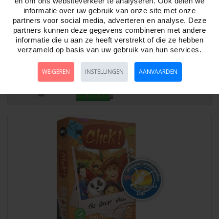
en om ons websiteverkeer te analyseren. Ook delen we
informatie over uw gebruik van onze site met onze
partners voor social media, adverteren en analyse. Deze
partners kunnen deze gegevens combineren met andere
informatie die u aan ze heeft verstrekt of die ze hebben
Chartered : Building Amsterdam - JD
verzameld op basis van uw gebruik van hun services.
Artikelnr:
793502
Chartered : Building Amsterdam - JDChartered: Building Amsterdam
WEIGEREN
INSTELLINGEN
AANVAARDEN
is een nieuw spel met elementen uit..