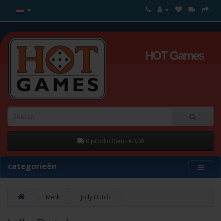
HOT Games
0 product(en) - €0,00
categorieën
Merk
Jolly Dutch