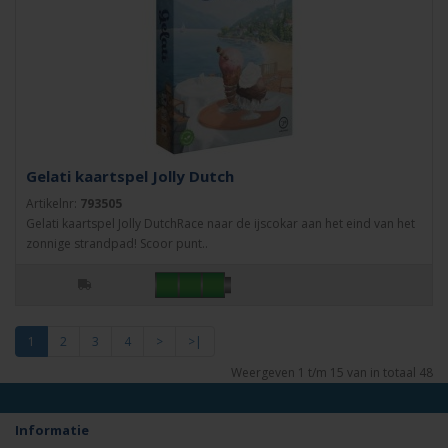
Gelati kaartspel Jolly Dutch
Artikelnr:
793505
Gelati kaartspel Jolly DutchRace naar de ijscokar aan het eind van het
zonnige strandpad! Scoor punt..
1
2
3
4
>
>|
Weergeven 1 t/m 15 van in totaal 48
Informatie