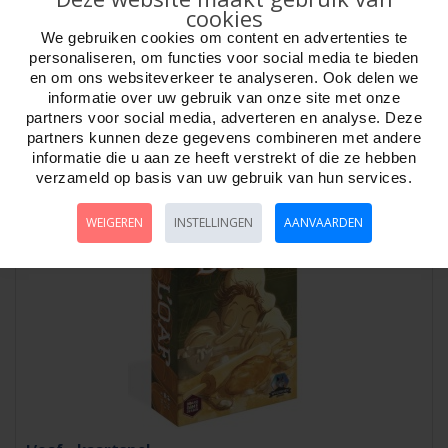
cookies
We gebruiken cookies om content en advertenties te
Grachtenpand - Kaartspel
personaliseren, om functies voor social media te bieden
en om ons websiteverkeer te analyseren. Ook delen we
Artikelnr:
798783
informatie over uw gebruik van onze site met onze
GrachtenpandBouw de mooiste Amsterdamse grachtenpanden, vol
partners voor social media, adverteren en analyse. Deze
met winkels, katten, meeuwen en tulpen i..
partners kunnen deze gegevens combineren met andere
informatie die u aan ze heeft verstrekt of die ze hebben
verzameld op basis van uw gebruik van hun services.
WEIGEREN
INSTELLINGEN
AANVAARDEN