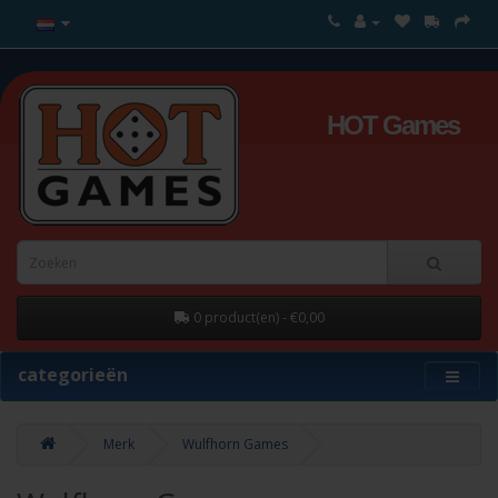
HOT Games
0 product(en) - €0,00
categorieën
Merk
Wulfhorn Games