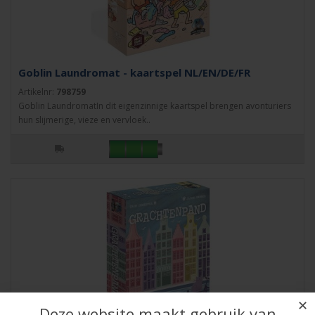
Goblin Laundromat - kaartspel NL/EN/DE/FR
Artikelnr:
798759
Goblin LaundromatIn dit eigenzinnige kaartspel brengen avonturiers
hun slijmerige, vieze en vervloek..
✕
Deze website maakt gebruik van