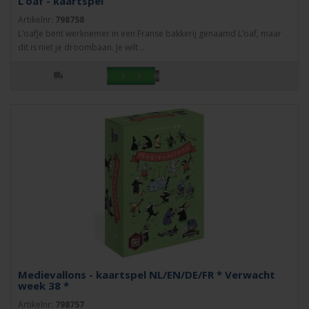
L’oaf - kaartspel
Artikelnr:
798758
L’oafJe bent werknemer in een Franse bakkerij genaamd L’oaf, maar
dit is niet je droombaan. Je wilt ..
Medievallons - kaartspel NL/EN/DE/FR * Verwacht
week 38 *
Artikelnr:
798757