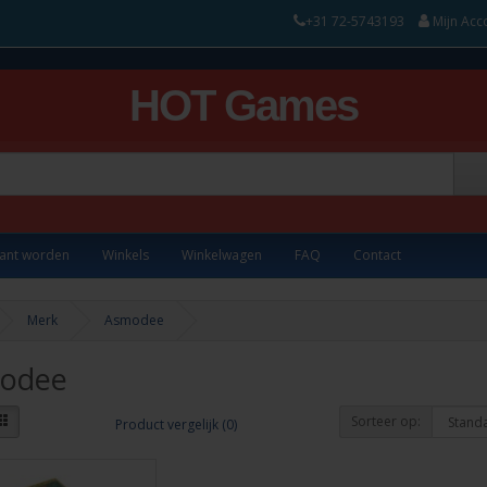
+31 72-5743193
Mijn Acc
HOT Games
lant worden
Winkels
Winkelwagen
FAQ
Contact
Merk
Asmodee
odee
Sorteer op:
Product vergelijk (0)