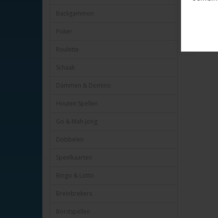
Backgammon
Poker
Roulette
Schaak
Dammen & Domino
Houten Spellen
Go & Mah-Jong
Dobbelen
Speelkaarten
Bingo & Lotto
Breinbrekers
Bordspellen