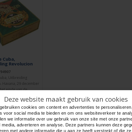
e Cuba,
ding Revolucion
794907
uba, Uitbreiding
n. Havana, 29 december
het einde van de
e h..
Deze website maakt gebruik van cookies
gebruiken cookies om content en advertenties te personaliseren
es voor social media te bieden en om ons websiteverkeer te anal
TELLEN
en we informatie over uw gebruik van onze site met onze partn
l media, adverteren en analyse. Deze partners kunnen deze ge
ren met andere informatie die u aan ze heeft verstrekt of die z