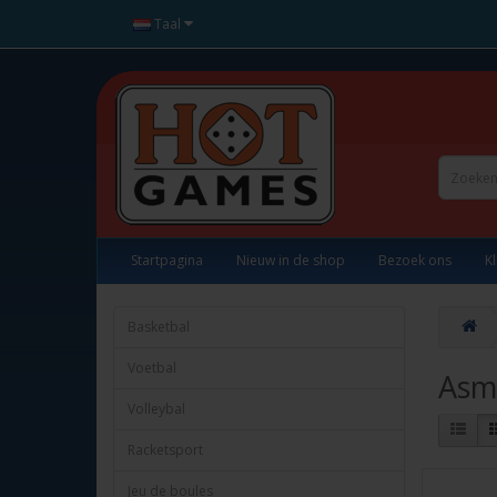
Taal
Startpagina
Nieuw in de shop
Bezoek ons
K
Basketbal
Voetbal
Asm
Volleybal
Racketsport
Jeu de boules