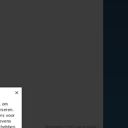
✕
, om
yseren.
ers voor
gevens
e hebben
Weergeven 1 t/m 1 van in totaal 1