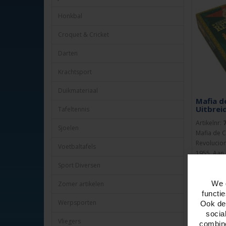
Honkbal
Croquet & Cricket
Darten
Krachtsport
Duikmateriaal
Mafia d
Uitbrei
Tafeltennis
Artikelnr:
Sjoelen
Mafia de C
Revolucio
Voetbaltafels
1955. Aan 
maaltijd di
Sport Diversen
We 
Zomer artikelen
functi
BES
Werpsporten
Ook del
socia
Vliegers
combine