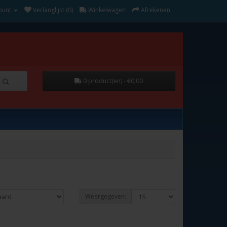
ount
Verlanglijst (0)
Winkelwagen
Afrekenen
0 product(en) - €0,00
Weergegeven: