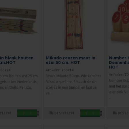
in blank houten
Mikado reuzen maat in
Number 
 cm.HOT
etui 50 cm. HOT
Dennenh
HOT
700724
Artikelnr:
700414
Artikelnr:
70
blank houten kist 25 cm.
Reuze Mikado 50 cm. Wie kent het
Number Kubb
gels in het Nederlands,
Mikado spel niet ? Houdt de de
met het suc
ns en Duits. Per stu..
stokjes in een bundel en laat ze
is er ook N
va..
..
TELLEN
BESTELLEN
BESTE