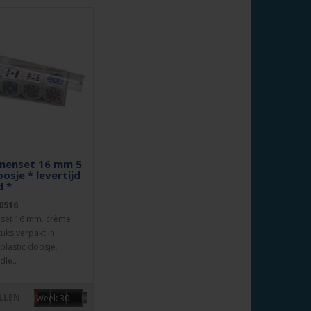
nenset 16 mm 5
oosje * levertijd
 *
0516
nset 16 mm. crème
tuks verpakt in
plastic doosje.
dle..
LLEN
Week 30