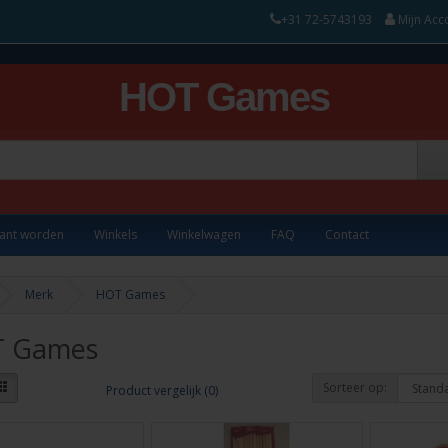
+31 72-5743193
Mijn Acc
HOT Games
lant worden
Winkels
Winkelwagen
FAQ
Contact
Merk
HOT Games
 Games
Sorteer op:
Product vergelijk (0)