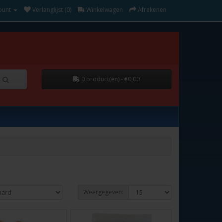
ount
Verlanglijst (0)
Winkelwagen
Afrekenen
0 product(en) - €0,00
Weergegeven: