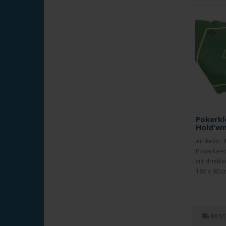
Pokerkl
Hold'em
Artikelnr:
Pokerklee
vilt driekl
180 x 90 cm
BES