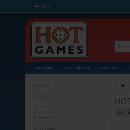
Taal
Startpagina
Nieuw in de shop
Bezoek ons
K
Basketbal
Voetbal
HOT
Volleybal
Racketsport
Jeu de boules