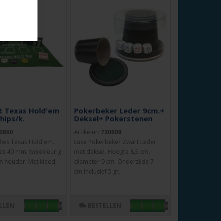
t Texas Hold'em
Pokerbeker Leder 9cm.+
chips/k.
Deksel+ Pokerstenen
0860
Artikelnr:
730609
ches Texas Hold'em.
Luxe Pokerbeker Zwart Leder
hes 40 mm. tweekleurig
met deksel. Hoogte 8,5 cm,
n houder. Met kleed,
diameter 9 cm. Onderzijde 7
cm.Inclusief 5 gr..
LLEN
BESTELLEN