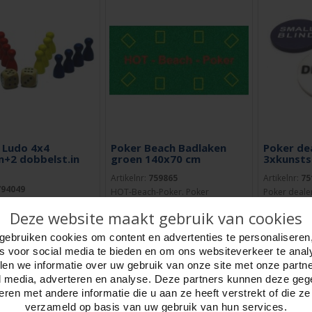
 Ludo 4x4
Poker Beach Badlaken
Poker de
+2 dobbelst.in
groen 140x70 cm
3xkunst
Artikelnr:
759865
Artikelnr:
75
794049
HOT-Beach-Poker. Poker
Poker dealer
n hout voor o.a. Ludo,
strandlaken. Tekst ingewoven,
small blind 
Deze website maakt gebruik van cookies
Halma. 4 kleuren
zware kwaliteit 450 gram. Geschikt
Kunststof. A
4 stuks per kleur.Rood,
voor 2 t/m 8..
mm.HO..
gebruiken cookies om content en advertenties te personaliseren
es voor social media te bieden en om ons websiteverkeer te anal
en we informatie over uw gebruik van onze site met onze partn
l media, adverteren en analyse. Deze partners kunnen deze ge
TELLEN
BESTELLEN
BESTE
ren met andere informatie die u aan ze heeft verstrekt of die z
verzameld op basis van uw gebruik van hun services.