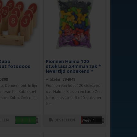
Kubb
Pionnen Halma 120
out fotodoos
st.6kl.ass.24mm.in zak *
levertijd onbekend *
0808
Artikelnr:
794048
, Dennenhout. In lijn
Pionnen van hout 120 stuks,voor
ces van het Kubb spel
o.a. Halma, Keezen en Ludo Zes
umber Kubb. Ook dit is
kleuren assortie 6 x 20 stuks per
kle..
LLEN
BESTELLEN
Week ?