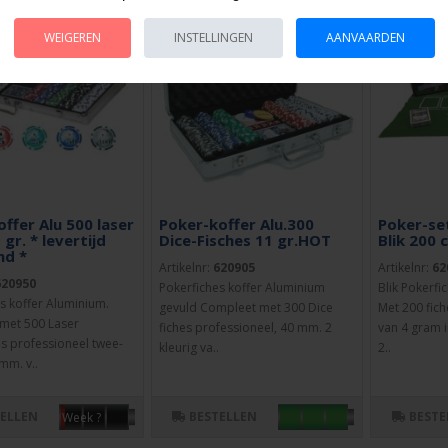
WEIGEREN
INSTELLINGEN
AANVAARDEN
ffer Alu 500 laser
Poker-koffer Alu.300
Poker-se
 gr. * levertijd
Dice-Fisches 11 gr.HOT
Blik 200 
nd *
Artikelnr:
620905
Artikelnr:
62
620950
Pokerfiches koffer Aluminium
Blik Pokerfi
s koffer Aluminium.
gevuld Compleet met 300 Dice
Met 200 fic
met 500 Laser
fiches professioneel, 40 mm. 2
van 4 gram i
s professioneel twee-
kleurig va..
2..
mm. v..
TELLEN
BESTELLEN
BESTE
Week ?