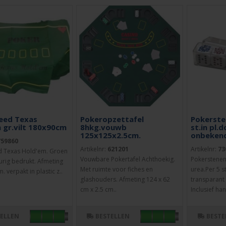
eed Texas
Pokeropzettafel
Pokerste
 gr.vilt 180x90cm
8hkg.vouwb
st.in pl.d
125x125x2.5cm.
onbekend
759860
Artikelnr:
621201
Artikelnr:
73
d Texas Hold'em. Groen
Vouwbare Pokertafel Achthoekig.
Pokerstene
eurig bedrukt. Afmeting
Met ruimte voor fiches en
urea.Per 5 s
. verpakt in plastic z..
glashouders. Afmeting 124 x 62
transparant 
cm x 2.5 cm..
Inclusief han
TELLEN
BESTELLEN
BESTE