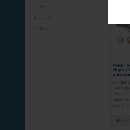
Puzzels
Speelgoed
Knikkers
Poker ko
chips 11
onbeke
Artikelnr:
Pokerfiche
Compleet 
pokerfiche
kleurig 40 
BES