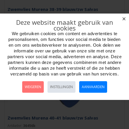
Zwemvlies Murena 38-39 blauw/zw Salvas
Artikelnr:
36455b
✕
Deze website maakt gebruik van
Zwemvlies Murena! Blauw. Met zwarte voet. Maat : 38 - 39. Salvas...
cookies
We gebruiken cookies om content en advertenties te
personaliseren, om functies voor social media te bieden
en om ons websiteverkeer te analyseren. Ook delen we
informatie over uw gebruik van onze site met onze
partners voor social media, adverteren en analyse. Deze
partners kunnen deze gegevens combineren met andere
informatie die u aan ze heeft verstrekt of die ze hebben
verzameld op basis van uw gebruik van hun services.
WEIGEREN
INSTELLINGEN
AANVAARDEN
Zwemvlies Murena 40-41 blauw/zw Salvas
Artikelnr:
36456b