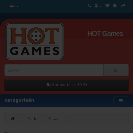
HOT Games
0 product(en) - €0,00
categorieën
Merk
Salvas