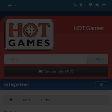
HOT Games
0 product(en) - €0,00
categorieën
Merk
Frisbee