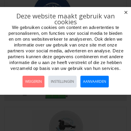
✕
Deze website maakt gebruik van
cookies
We gebruiken cookies om content en advertenties te
personaliseren, om functies voor social media te bieden
en om ons websiteverkeer te analyseren. Ook delen we
informatie over uw gebruik van onze site met onze
partners voor social media, adverteren en analyse. Deze
partners kunnen deze gegevens combineren met andere
informatie die u aan ze heeft verstrekt of die ze hebben
Frisbee 160 gr.Pro Freestyle 2 kl.ass.Wham-O
verzameld op basis van uw gebruik van hun services.
Artikelnr:
561101
Frisbee 160 gram Freestyle Wham-O, de echte! Een glad profiel voor
WEIGEREN
INSTELLINGEN
AANVAARDEN
minder frictie en meer rotaties. ..