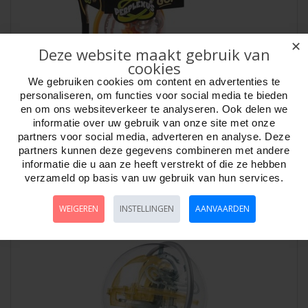
✕
Deze website maakt gebruik van
cookies
We gebruiken cookies om content en advertenties te
personaliseren, om functies voor social media te bieden
en om ons websiteverkeer te analyseren. Ook delen we
informatie over uw gebruik van onze site met onze
partners voor social media, adverteren en analyse. Deze
Perplexus Go 2 kleuren assortie
partners kunnen deze gegevens combineren met andere
informatie die u aan ze heeft verstrekt of die ze hebben
Artikelnr:
794615
verzameld op basis van uw gebruik van hun services.
Perplexus Go 2 modellen assortie Groen (spiraal) en Oranje (trap)...
WEIGEREN
INSTELLINGEN
AANVAARDEN