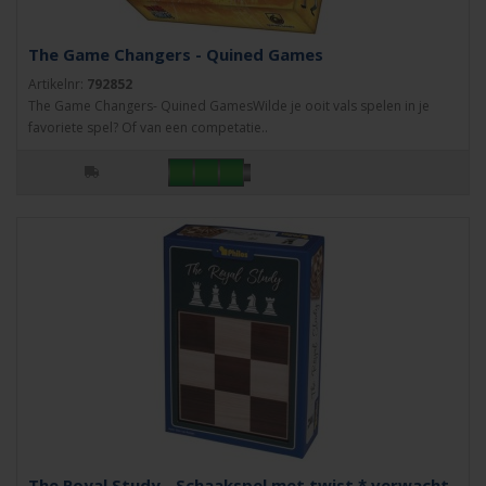
The Game Changers - Quined Games
Artikelnr:
792852
The Game Changers- Quined GamesWilde je ooit vals spelen in je
favoriete spel? Of van een competatie..
The Royal Study - Schaakspel met twist * verwacht