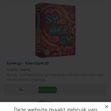
Synergy - Kaartspel JD
Artikelnr:
793533
Synergy - Kaartspel JDSynergy is het eerste volledig coöperatieve spel
van de Jolly Club. In Synergy..
✕
Deze website maakt gebruik van