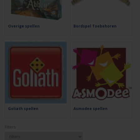
Overige spellen
Bordspel Toebehoren
Goliath spellen
Asmodee spellen
Filters: