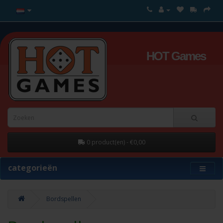
HOT Games
0 product(en) - €0,00
categorieën
Bordspellen