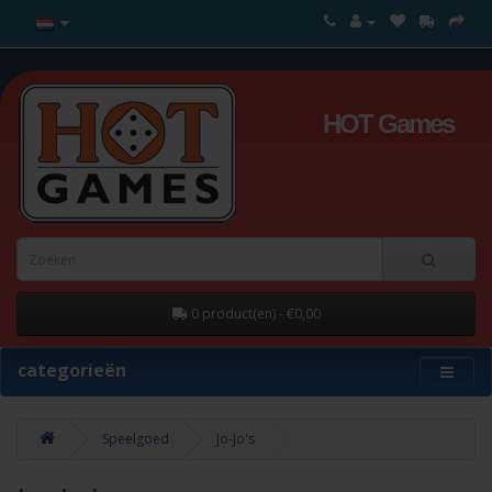
HOT Games
0 product(en) - €0,00
categorieën
Speelgoed
Jo-Jo's