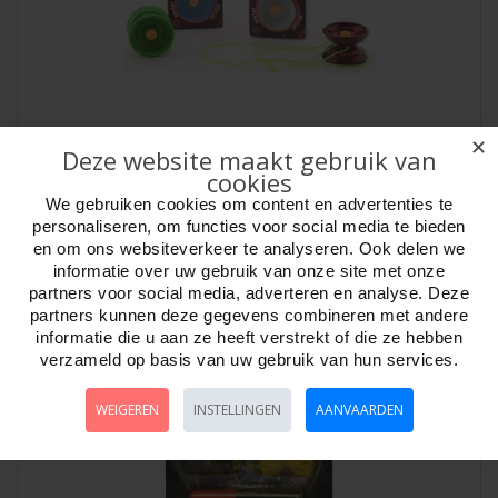
Jo-Jo Metaal vrijloop in doosje 4 kleuren ass.
✕
Deze website maakt gebruik van
Artikelnr:
830483
cookies
Jo-Jo Metaal. Met vrijloop. Rood, Blauw, Groen, Wit assorti. Diameter
We gebruiken cookies om content en advertenties te
55 mm. Professioneel model. Ve..
personaliseren, om functies voor social media te bieden
en om ons websiteverkeer te analyseren. Ook delen we
informatie over uw gebruik van onze site met onze
partners voor social media, adverteren en analyse. Deze
partners kunnen deze gegevens combineren met andere
informatie die u aan ze heeft verstrekt of die ze hebben
verzameld op basis van uw gebruik van hun services.
WEIGEREN
INSTELLINGEN
AANVAARDEN