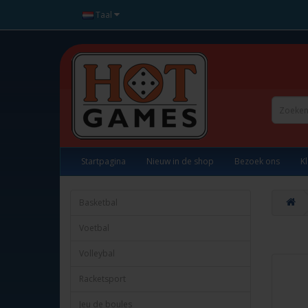
Taal
Startpagina
Nieuw in de shop
Bezoek ons
K
Basketbal
Voetbal
Volleybal
Racketsport
Jeu de boules