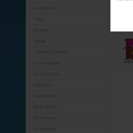
Kleur Zwa
Lengte M
Backgammon
Met Span
Poker
Verpakt i
Winmau 
Roulette
Schaak
Dammen & Domino
Houten Spellen
Go & Mah-Jong
Dobbelen
Speelkaarten
Bingo & Lotto
Breinbrekers
Bordspellen