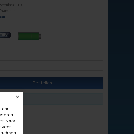
seenheid: 10
fname: 10
mau
Bestellen
✕
um afname:
, om
yseren.
ers voor
gevens
e hebben