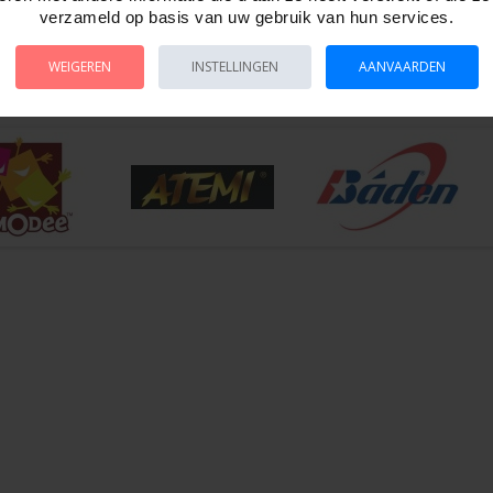
rt
verzameld op basis van uw gebruik van hun services.
edium ( 41 mm zonder schroefdraad )
ring
WEIGEREN
INSTELLINGEN
AANVAARDEN
n zakje.
7020-201