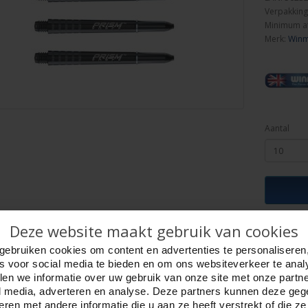
Verpakking
Minimum a
Merk:
Win
Aantal
Deze website maakt gebruik van cookies
Minim
gebruiken cookies om content en advertenties te personaliseren
es voor social media te bieden en om ons websiteverkeer te anal
ijving
Foto hoge resolutie
Details
en we informatie over uw gebruik van onze site met onze partn
l media, adverteren en analyse. Deze partners kunnen deze ge
ft Prism Force
ren met andere informatie die u aan ze heeft verstrekt of die z