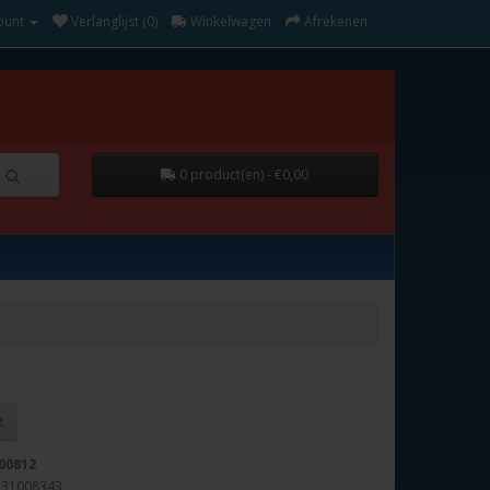
ount
Verlanglijst (0)
Winkelwagen
Afrekenen
0 product(en) - €0,00
00812
231008343