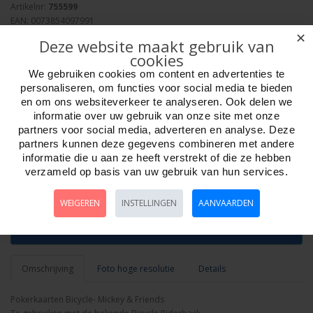
Artikelnr:
755599
EAN: 0073854097991
Verpakkingseenheid: 6/24
✕
Deze website maakt gebruik van
Minimum afname: 1
cookies
Merk:
Bicycle
We gebruiken cookies om content en advertenties te
Adviesprijs: 7.49
personaliseren, om functies voor social media te bieden
en om ons websiteverkeer te analyseren. Ook delen we
informatie over uw gebruik van onze site met onze
partners voor social media, adverteren en analyse. Deze
partners kunnen deze gegevens combineren met andere
informatie die u aan ze heeft verstrekt of die ze hebben
Aantal
verzameld op basis van uw gebruik van hun services.
WEIGEREN
INSTELLINGEN
AANVAARDEN
Bestellen
Omschrijving
Foto hoge resolutie
Details
Pokerkaarten Bicycle- Mickey & Friends