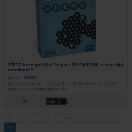
ZÈRTZ bordspel Gipf Project DE/EN/FR/NL * levertijd
onbekend *
Artikelnr:
792654
ZÈRTZ bordspel Gipf Project ZÉRTZ is het derde spel van het GIFF-
project. Spelers maken gebruik van ..
Week ?
|<
<
11
12
13
14
15
16
17
18
19