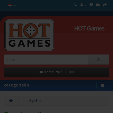
HOT Games
0 product(en) - €0,00
categorieën
Bordspellen