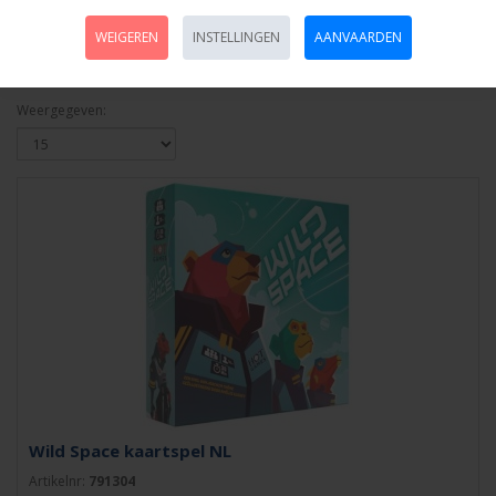
Beschikbaarheid:
Sorteren op:
WEIGEREN
INSTELLINGEN
AANVAARDEN
Weergegeven:
Wild Space kaartspel NL
Artikelnr:
791304