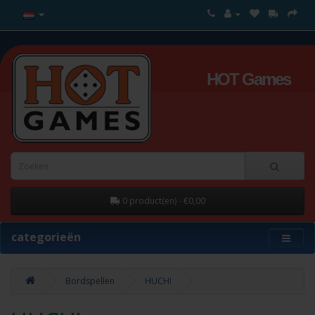
HOT Games
0 product(en) - €0,00
categorieën
Bordspellen
HUCH!