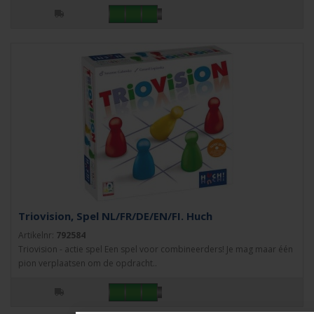
Triovision, Spel NL/FR/DE/EN/FI. Huch
Artikelnr:
792584
Triovision - actie spel Een spel voor combineerders! Je mag maar één
pion verplaatsen om de opdracht..