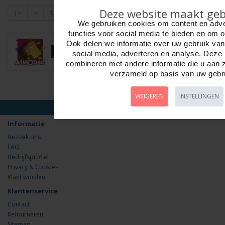
Deze website maakt geb
|<
<
1
2
We gebruiken cookies om content en adver
Weergeven 16 t/m 29 van in totaal 29
functies voor social media te bieden en om 
Ook delen we informatie over uw gebruik van
social media, adverteren en analyse. Dez
combineren met andere informatie die u aan z
verzameld op basis van uw gebr
WEIGEREN
INSTELLINGEN
Informatie
Bezoek ons
FAQ
Bedrijfsprofiel
Privacy & Cookies
Klant worden
Klantenservice
Contact
Retourneren
Sitemap