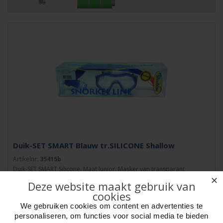
Duik-SET SMART Blauw tr.SILICONE Shallow
Artikelnr:
35415b
Duik-SET SMART Silicone. Maat Junior. Masker van transparant
✕
siliconerubber met dubbel afsluitprofie..
Deze website maakt gebruik van
cookies
We gebruiken cookies om content en advertenties te
personaliseren, om functies voor social media te bieden