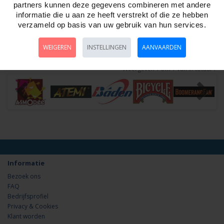
Artikelnr:
490067
partners kunnen deze gegevens combineren met andere
Rollerbal gyroscoop LED Deze bal bevat een gyromechanisme en 2
informatie die u aan ze heeft verstrekt of die ze hebben
kleuren LEDS De rollerbal is goed voo..
verzameld op basis van uw gebruik van hun services.
WEIGEREN
INSTELLINGEN
AANVAARDEN
Weergeven 1 t/m 1 van in totaal 1
Informatie
Bezoek ons
FAQ
Bedrijfsprofiel
Privacy & Cookies
Klant worden