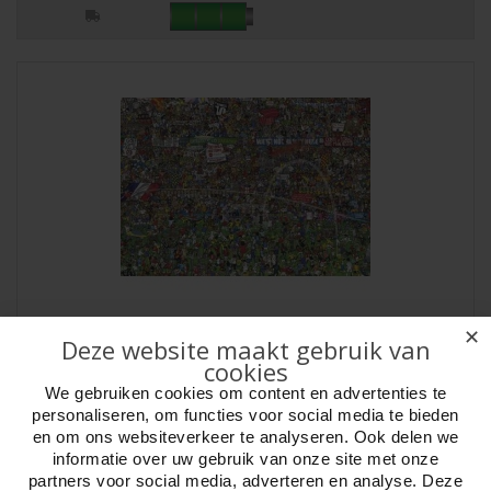
Puzzel Football History3000 Heye29205
✕
Deze website maakt gebruik van
Artikelnr:
809205
cookies
Puzzel Football History 3000 st. Heye Nieuwe EditieArtist, Alex
We gebruiken cookies om content en advertenties te
Bennett. Serie Mishmash Cartoon. Pu..
personaliseren, om functies voor social media te bieden
en om ons websiteverkeer te analyseren. Ook delen we
informatie over uw gebruik van onze site met onze
partners voor social media, adverteren en analyse. Deze