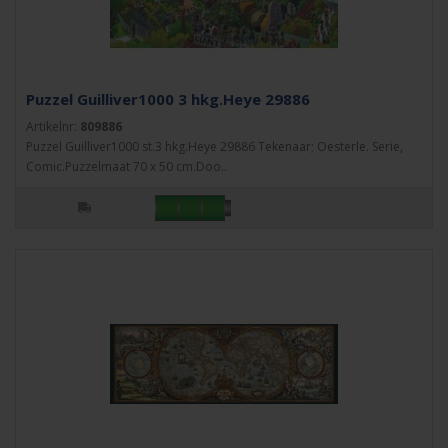
Puzzel Guilliver1000 3 hkg.Heye 29886
Artikelnr:
809886
Puzzel Guilliver1000 st.3 hkg.Heye 29886 Tekenaar; Oesterle. Serie,
Comic.Puzzelmaat 70 x 50 cm.Doo..