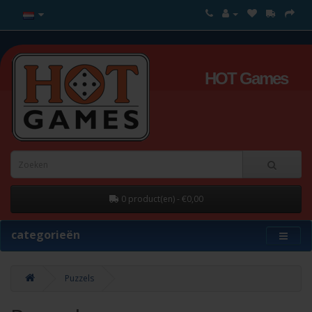
HOT Games
0 product(en) - €0,00
categorieën
Puzzels