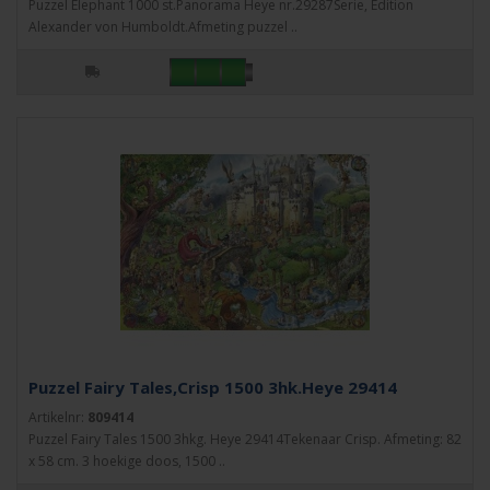
Puzzel Elephant 1000 st.Panorama Heye nr.29287Serie, Edition
Alexander von Humboldt.Afmeting puzzel ..
Puzzel Fairy Tales,Crisp 1500 3hk.Heye 29414
Artikelnr:
809414
Puzzel Fairy Tales 1500 3hkg. Heye 29414Tekenaar Crisp. Afmeting: 82
x 58 cm. 3 hoekige doos, 1500 ..