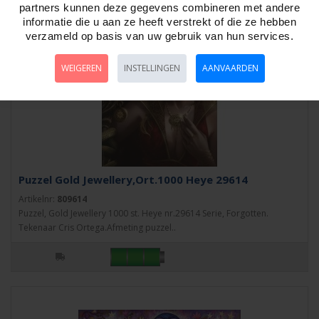
partners kunnen deze gegevens combineren met andere
informatie die u aan ze heeft verstrekt of die ze hebben
verzameld op basis van uw gebruik van hun services.
WEIGEREN
INSTELLINGEN
AANVAARDEN
Puzzel Gold Jewellery,Ort.1000 Heye 29614
Artikelnr:
809614
Puzzel, Gold Jewellery 1000 st. Heye nr.29614 Serie, Forgotten.
Tekenaar Cris Ortega.Afmeting puzzel..