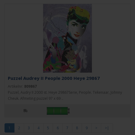
Puzzel Audrey II People 2000 Heye 29867
Artikelnr:
809867
Puzzel, Audry II 2000 st. Heye 29867Serie, People. Tekenaar, Johnny
Cheuk. Afmeting puzzel 97 x 69 ..
1
2
3
4
5
6
7
8
9
>
>|