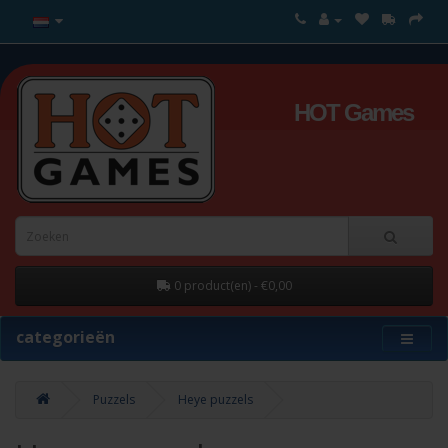
HOT Games
0 product(en) - €0,00
categorieën
Puzzels
Heye puzzels