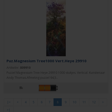
Puz.Magnesium Tree1000 Vert.Heye 29910
Artikelnr:
809910
Puzzel Magnesium Tree Heye 29910 1000 stukjes. Vertical. Kunstenaar
Andy Thomas.Afmeting puzzel 94,5..
|<
<
4
5
6
7
8
9
10
11
12
>
>|