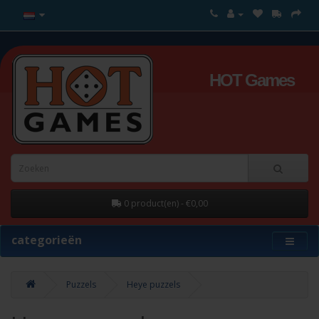
HOT Games
0 product(en) - €0,00
categorieën
Puzzels
Heye puzzels