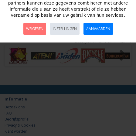
Artikelnr:
620450
partners kunnen deze gegevens combineren met andere
Roulettekleed.180 x 90 cm. Groen vilt met kleurenopdruk. Gemaakt in
informatie die u aan ze heeft verstrekt of die ze hebben
China. HOT Games..
verzameld op basis van uw gebruik van hun services.
WEIGEREN
INSTELLINGEN
AANVAARDEN
Weergeven 1 t/m 1 van in totaal 1
Informatie
Bezoek ons
FAQ
Bedrijfsprofiel
Privacy & Cookies
Klant worden