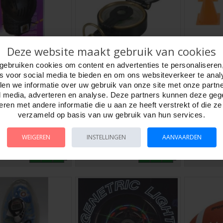
Deze website maakt gebruik van cookies
chermers XS.City
Kompas Pro.vloeistof
Pylonnen
gebruiken cookies om content en advertenties te personaliseren
llerblade
gevuld kunststof huis
oranje 1
es voor social media te bieden en om ons websiteverkeer te anal
490064
Artikelnr:
490096
Artikelnr:
49
en we informatie over uw gebruik van onze site met onze partn
rmers City Gear. Zwart
Kompas vloeistof gevuld,
Pylonnen set 
l media, adverteren en analyse. Deze partners kunnen deze ge
: XS. Rollerblade...
professioneel. Kunststof behuizing
Oranje pylo
ren met andere informatie die u aan ze heeft verstrekt of die z
en deksel met lens.Door vloeistof
hoogte.Gewi
verzameld op basis van uw gebruik van hun services.
mooi s..
gram.Ideaa.
WEIGEREN
INSTELLINGEN
AANVAARDEN
TELLEN
BESTELLEN
BESTE