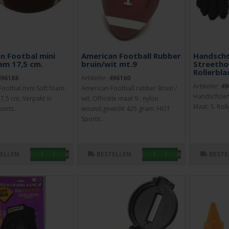
n Footbal mini
American Football Rubber
Handsch
am 17,5 cm.
bruin/wit mt.9
Streetho
Rollerbla
496188
Artikelnr:
496160
Artikelnr:
49
ootbal mini Soft foam.
American Football rubber Bruin /
Handschoene
7,5 cm. Verpakt in
wit. Officiële maat 9 , nylon
Maat: S. Roll
orts..
wound.gewicht 425 gram. HOT
Sports..
TELLEN
BESTELLEN
BESTE