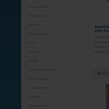
Zomer artikelen
Werpsporten
Vliegers
America
Soft Fo
Backgammon
Artikelnr:
American F
Poker
Afmeting 1
net.HOT Sp
Roulette
Schaak
Dammen & Domino
BES
Houten Spellen
Go & Mah-Jong
Dobbelen
Speelkaarten