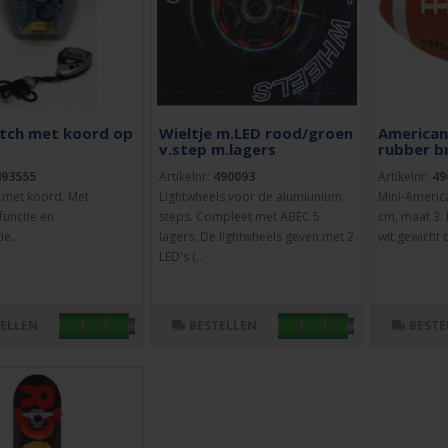
tch met koord op
Wieltje m.LED rood/groen
American
v.step m.lagers
rubber b
493555
Artikelnr:
490093
Artikelnr:
49
 met koord. Met
Lightwheels voor de alumiunium
Mini-America
unctie en
steps. Compleet met ABEC 5
cm, maat 3. 
e...
lagers. De lightwheels geven met 2
wit.gewicht 
LED's (..
TELLEN
BESTELLEN
BESTE