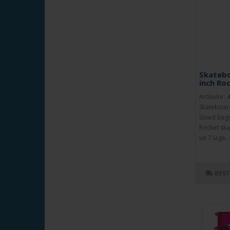
Skatebo
inch Ro
Artikelnr:
Skateboard
Goed begi
Rocket sk
uit 7 lage..
BES