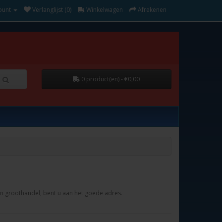
ount
Verlanglijst (0)
Winkelwagen
Afrekenen
0 product(en) - €0,00
en groothandel, bent u aan het goede adres.