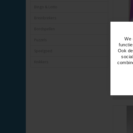
Bingo & Lotto
Breinbrekers
Bordspellen
Kniebes
We 
Puzzels
Gear Ro
functi
Artikelnr:
Ook del
Speelgoed
Kniebesche
socia
nylon. Maat
Knikkers
combine
BES