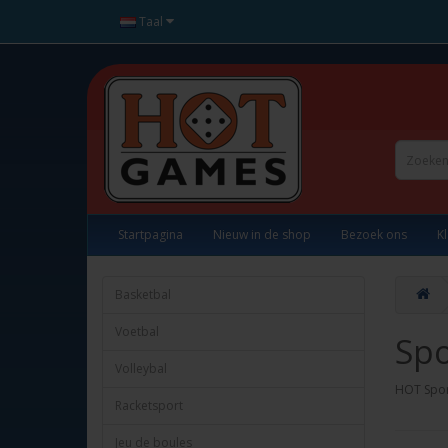
Taal
Startpagina
Nieuw in de shop
Bezoek ons
K
Basketbal
Voetbal
Spo
Volleybal
HOT Sport
Racketsport
Jeu de boules