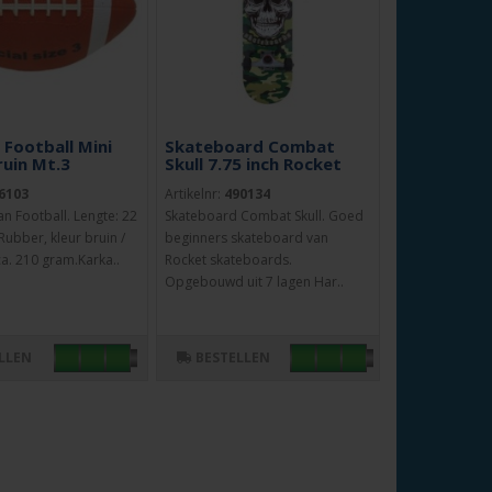
 Football Mini
Skateboard Combat
ruin Mt.3
Skull 7.75 inch Rocket
6103
Artikelnr:
490134
n Football. Lengte: 22
Skateboard Combat Skull. Goed
Rubber, kleur bruin /
beginners skateboard van
ca. 210 gram.Karka..
Rocket skateboards.
Opgebouwd uit 7 lagen Har..
LLEN
BESTELLEN