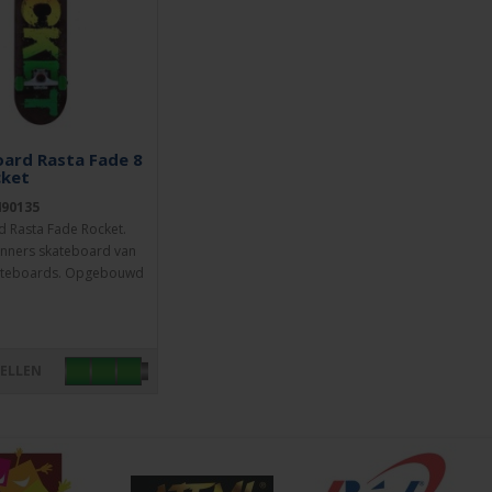
ard Rasta Fade 8
cket
490135
 Rasta Fade Rocket.
nners skateboard van
ateboards. Opgebouwd
TELLEN