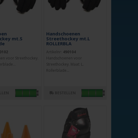
oen
Handschoenen
ckey mt.S
Streethockey mt.L
de
ROLLERBLA
0102
Artikelnr:
490104
n voor Streethockey.
Handschoenen voor
erblade...
Streethockey. Maat: L.
Rollerblade...
LLEN
BESTELLEN