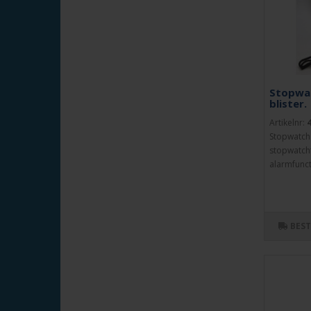
Stopwa
blister.
Artikelnr:
Stopwatch
stopwatchf
alarmfuncti
BES