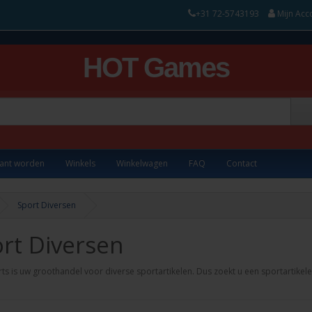
+31 72-5743193
Mijn Acc
HOT Games
lant worden
Winkels
Winkelwagen
FAQ
Contact
Sport Diversen
rt Diversen
s is uw groothandel voor diverse sportartikelen. Dus zoekt u een sportartikel