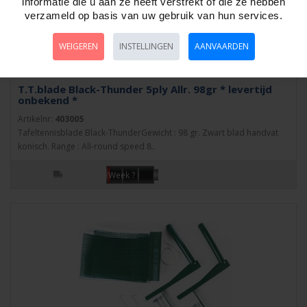
informatie die u aan ze heeft verstrekt of die ze hebben
verzameld op basis van uw gebruik van hun services.
WEIGEREN
INSTELLINGEN
AANVAARDEN
T.T.blade Black-Thunder 5ply Allr. 98gr * levertijd
onbekend *
Artikelnr:
403005
Tafeltennisblade Black-ThunderGewicht : 98 gr. Zwart blad handvat
konisch. Range : All-round speed 8..
Week ?