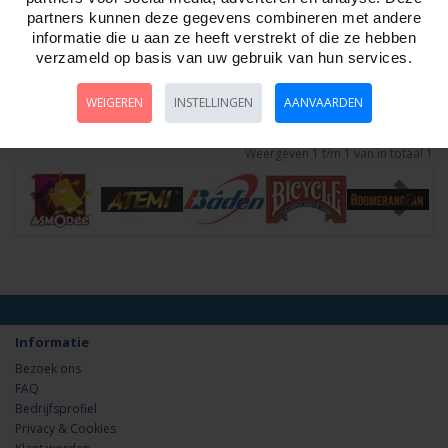
Vlieger Galaxy 310x130 Carbon stok.Knoop
partners kunnen deze gegevens combineren met andere
informatie die u aan ze heeft verstrekt of die ze hebben
Artikelnr:
582099
verzameld op basis van uw gebruik van hun services.
Vlieger Galaxy Afmeting 310x130 Carbon stokkenKnoop Kites..
WEIGEREN
INSTELLINGEN
AANVAARDEN
Weergeven 1 t/m 1 van in totaal 1
Informatie
Bezoek ons
FAQ
Bedrijfsprofiel
Privacy & Cookies