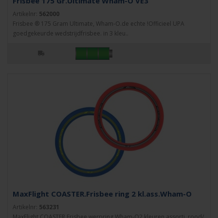
Frisbee 175 Gr.Ultimate Wham-O VE3
Artikelnr:
562000
Frisbee ® 175 Gram Ultimate, Wham-O.de echte !Officieel UPA
goedgekeurde wedstrijdfrisbee. in 3 kleu..
MaxFlight COASTER.Frisbee ring 2 kl.ass.Wham-O
Artikelnr:
563231
MaxFlight COASTER Frisbee werpring Wham-O2 kleuren assorti, rood/