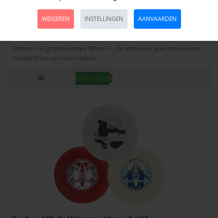
WEIGEREN
INSTELLINGEN
AANVAARDEN
Frisbee 160 gr.Pro Freestyle 2 kl.ass.Wham-O
Artikelnr:
561101
Frisbee 160 gram Freestyle Wham-O, de echte! Een glad profiel voor
minder frictie en meer rotaties. ..