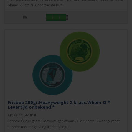
blauw. 25 cm./10 inch.zachte buit..
Frisbee 200gr.Heavyweight 2 kl.ass.Wham-O *
Levertijd onbekend *
Artikelnr:
561010
Frisbee ® 200 gram Heavyweight Wham-O. de echte !Zwaargewicht
Frisbee met mega vliegkracht. Vliegt l..