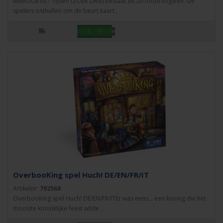
MEMOcards - Tijden (ZOEK DRIE) bestaat uit 20 fototrilogieën. De
spelers onthullen om de beurt kaart..
OverbooKing spel Huch! DE/EN/FR/IT
Artikelnr:
792568
OverbooKing spel Huch! DE/EN/FR/ITEr was eens... een koning die het
mooiste koninklijke feest wilde ..