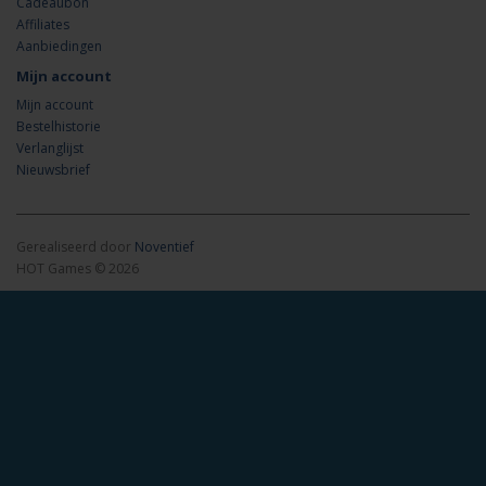
Cadeaubon
Affiliates
Aanbiedingen
Mijn account
Mijn account
Bestelhistorie
Verlanglijst
Nieuwsbrief
Gerealiseerd door
Noventief
HOT Games © 2026