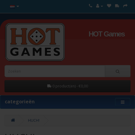
HOT Games
0 product(en) - €0,00
categorieën
HUCH!