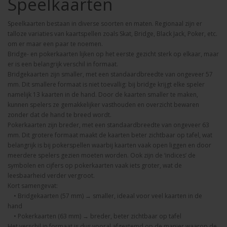
Speelkaarten
Speelkaarten bestaan in diverse soorten en maten. Regionaal zijn er
talloze variaties van kaartspellen zoals Skat, Bridge, Black Jack, Poker, etc.
om er maar een paar te noemen.
Bridge- en pokerkaarten lijken op het eerste gezicht sterk op elkaar, maar
er is een belangrijk verschil in formaat.
Bridgekaarten zijn smaller, met een standaardbreedte van ongeveer 57
mm. Dit smallere formaat is niet toevallig: bij bridge krijgt elke speler
namelijk 13 kaarten in de hand. Door de kaarten smaller te maken,
kunnen spelers ze gemakkelijker vasthouden en overzicht bewaren
zonder dat de hand te breed wordt.
Pokerkaarten zijn breder, met een standaardbreedte van ongeveer 63
mm. Dit grotere formaat maakt de kaarten beter zichtbaar op tafel, wat
belangrijk is bij pokerspellen waarbij kaarten vaak open liggen en door
meerdere spelers gezien moeten worden. Ook zijn de ‘indices’ de
symbolen en cijfers op pokerkaarten vaak iets groter, wat de
leesbaarheid verder vergroot.
Kort samengevat:
• Bridgekaarten (57 mm) → smaller, ideaal voor veel kaarten in de
hand
• Pokerkaarten (63 mm) → breder, beter zichtbaar op tafel
Het verschil in formaat is dus vooral afgestemd op de manier waarop de