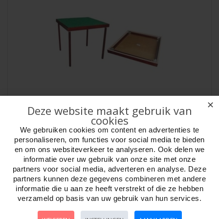
✕
Bridgetafel 79x79 cm. poten inklapbaar * op
Deze website maakt gebruik van
bestelling *
cookies
Artikelnr:
759503
We gebruiken cookies om content en advertenties te
Bridgetafel 79 x 79 x 73 cm. Bruin gelakt hout, bekleed met groen
personaliseren, om functies voor social media te bieden
viltstof. Poten inklapbaar. Van br..
en om ons websiteverkeer te analyseren. Ook delen we
informatie over uw gebruik van onze site met onze
Week ?
partners voor social media, adverteren en analyse. Deze
partners kunnen deze gegevens combineren met andere
informatie die u aan ze heeft verstrekt of die ze hebben
verzameld op basis van uw gebruik van hun services.