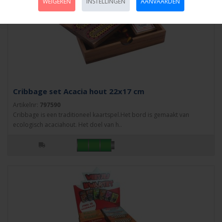
WEIGEREN
INSTELLINGEN
AANVAARDEN
Cribbage set Acacia hout 22x17 cm
Artikelnr:
797590
Cribbage is een traditioneel kaartspel.Het bord is gemaakt van
ecologisch acaciahout. Het doel van h..