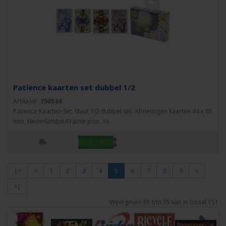
Patience kaarten set dubbel 1/2
Artikelnr:
750534
Patience Kaarten-Set. Maat 1/2 dubbel set. Afmetingen kaarten 44 x 65
mm. Nederlandse/Franse pop. Ve..
|<
<
1
2
3
4
5
6
7
8
9
>
>|
Weergeven 61 t/m 75 van in totaal 151