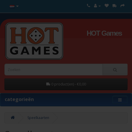
HOT Games
0 product(en) - €0,00
categorieën
Speelkaarten