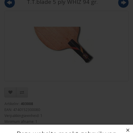
T.T.blade 5 ply WHIZ 94 gr.
Artikelnr:
403008
EAN: 4740152300080
Verpakkingseenheid: 1
Minimum afname: 1
Merk:
Atemi
✕