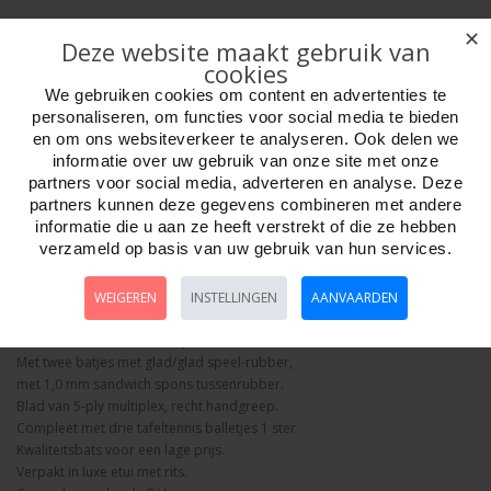
✕
Deze website maakt gebruik van
cookies
We gebruiken cookies om content en advertenties te
personaliseren, om functies voor social media te bieden
Aantal
en om ons websiteverkeer te analyseren. Ook delen we
informatie over uw gebruik van onze site met onze
partners voor social media, adverteren en analyse. Deze
partners kunnen deze gegevens combineren met andere
informatie die u aan ze heeft verstrekt of die ze hebben
Bestellen
verzameld op basis van uw gebruik van hun services.
Omschrijving
Foto hoge resolutie
Details
WEIGEREN
INSTELLINGEN
AANVAARDEN
Tafeltennisset Atemi Hobby Konisch.
Met twee batjes met glad/glad speel-rubber,
met 1,0 mm sandwich spons tussenrubber.
Blad van 5-ply multiplex, recht handgreep.
Compleet met drie tafeltennis balletjes 1 ster.
Kwaliteitsbats voor een lage prijs.
Verpakt in luxe etui met rits.