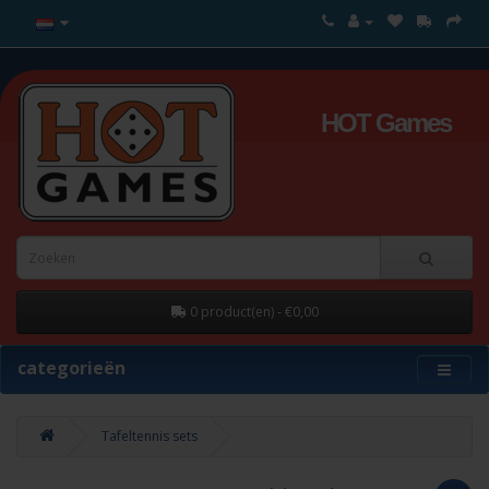
HOT Games
0 product(en) - €0,00
categorieën
Tafeltennis sets