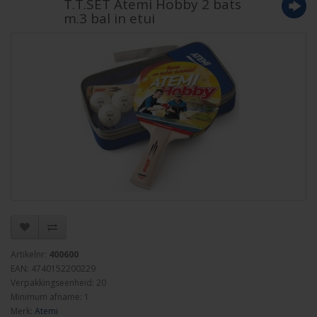
T.T.SET Atemi Hobby 2 bats
m.3 bal in etui
Artikelnr:
400600
EAN: 4740152200229
Verpakkingseenheid: 20
Minimum afname: 1
Merk:
Atemi