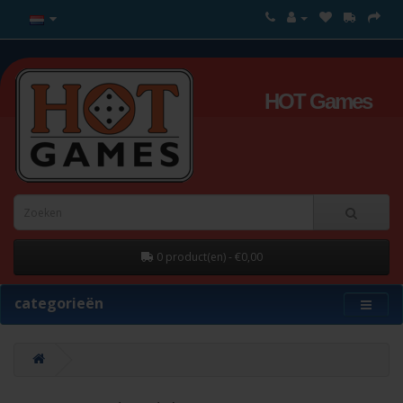
HOT Games
0 product(en) - €0,00
categorieën