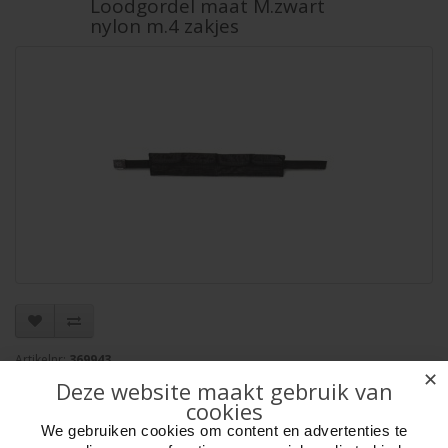
Loodgordel maat M.zwart
nylon m.4 zakjes
Artikelnr:
369943
✕
Verpakkingseenheid: 1
Deze website maakt gebruik van
Minimum afname: 1
cookies
Merk:
HOT Sports + Toys
We gebruiken cookies om content en advertenties te