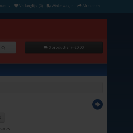
ount
Verlanglijst (0)
Winkelwagen
Afrekenen
0 product(en) - €0,00
69175