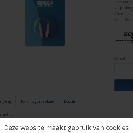
EAN: 8002
Verpakking
Minimum a
Merk:
Seac
Aantal
ijving
Foto hoge resolutie
Details
 metaal.
rgdoosje.
Deze website maakt gebruik van cookies
r.