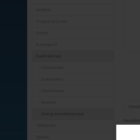
Honkbal
Croquet & Cricket
Darten
Krachtsport
Duikmateriaal
- Chloorbrillen
- Duikmaskers
- Zwemvliezen
- Snorkels
Omschr
- Overig snorkelmateriaal
Neusklem
Tafeltennis
Met opbe
Op bliste
Sjoelen