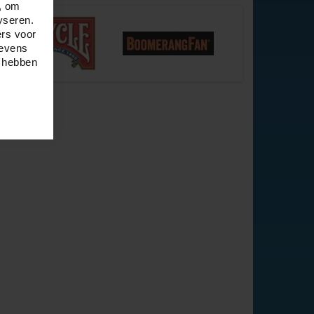
, om
yseren.
ers voor
gevens
e hebben