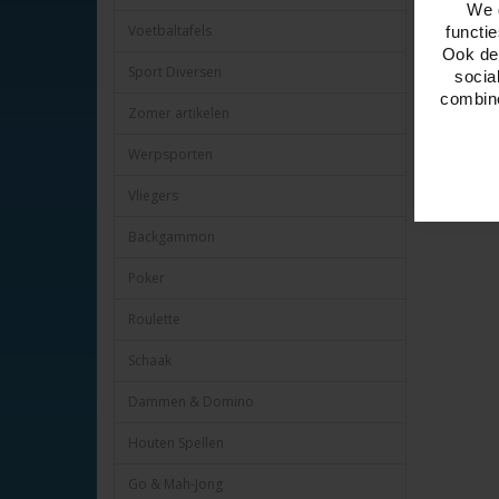
We 
Voetbaltafels
functi
Ook del
Sport Diversen
socia
combine
Zomer artikelen
Werpsporten
Vliegers
Backgammon
Poker
Roulette
Schaak
Dammen & Domino
Houten Spellen
Go & Mah-Jong