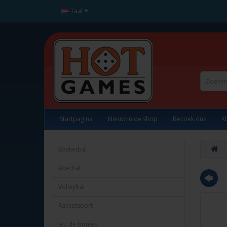
Taal
Startpagina
Nieuw in de shop
Bezoek ons
K
Basketbal
Voetbal
Volleybal
Racketsport
Jeu de boules