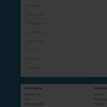
Dobbelen
Speelkaarten
Bingo & Lotto
Breinbrekers
Bordspellen
Puzzels
Speelgoed
Knikkers
Informatie
Klanten
Bezoek ons
Contact
FAQ
Retourne
Bedrijfsprofiel
Sitemap