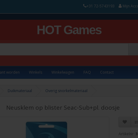
+31 72-5743193
Mijn Acc
HOT Games
lant worden
Winkels
Winkelwagen
FAQ
Contact
Duikmateriaal
Overig snorkelmateriaal
Neusklem op blister Seac-Sub+pl. doosje
Artikelnr:
3