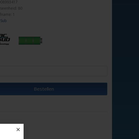
908993417
seenheid: 80
fname: 1
-Sub
Bestellen
✕