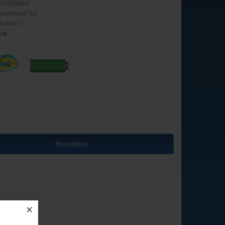
072099826
seenheid: 50
fname: 1
low
Bestellen
✕