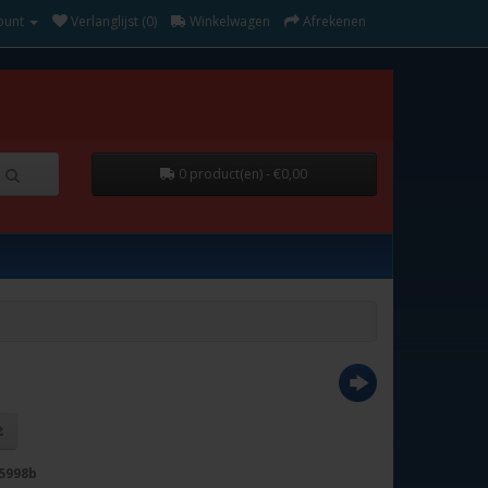
ount
Verlanglijst (0)
Winkelwagen
Afrekenen
0 product(en) - €0,00
5998b