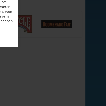
, om
yseren.
ers voor
gevens
e hebben