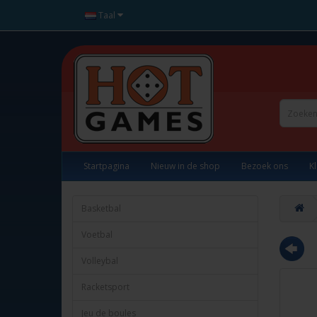
Taal
Startpagina
Nieuw in de shop
Bezoek ons
K
Basketbal
Voetbal
Volleybal
Racketsport
Jeu de boules