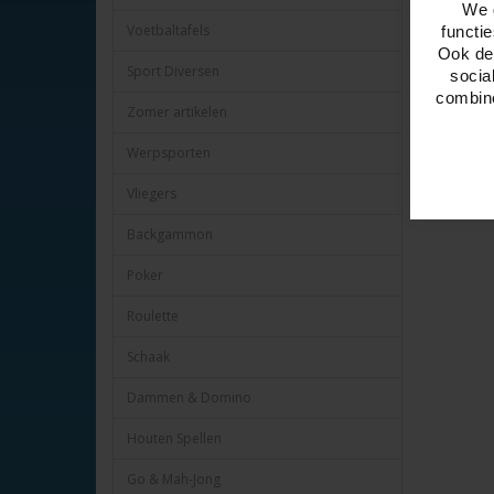
We 
Met lense
Voetbaltafels
functi
Ook del
Sport Diversen
socia
combine
Zomer artikelen
Werpsporten
Vliegers
Backgammon
Poker
Roulette
Schaak
Dammen & Domino
Houten Spellen
Go & Mah-Jong