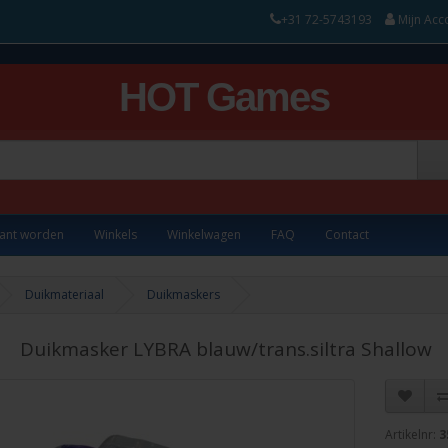
+31 72-5743193
Mijn Acc
HOT Games
lant worden
Winkels
Winkelwagen
FAQ
Contact
Duikmateriaal
Duikmaskers
Duikmasker LYBRA blauw/trans.siltra Shallow
Artikelnr:
3