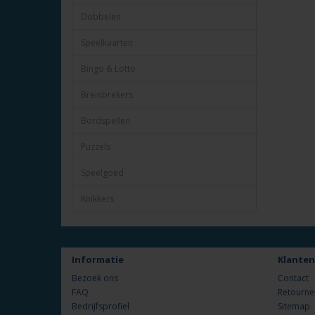
Dobbelen
Speelkaarten
Bingo & Lotto
Breinbrekers
Bordspellen
Puzzels
Speelgoed
Knikkers
Informatie
Klanten
Bezoek ons
Contact
FAQ
Retourne
Bedrijfsprofiel
Sitemap