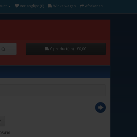
ount
Verlanglijst (0)
Winkelwagen
Afrekenen
0 product(en) - €0,00
05430