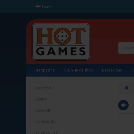
Taal
Startpagina
Nieuw in de shop
Bezoek ons
K
Basketbal
Voetbal
Volleybal
Racketsport
Jeu de boules