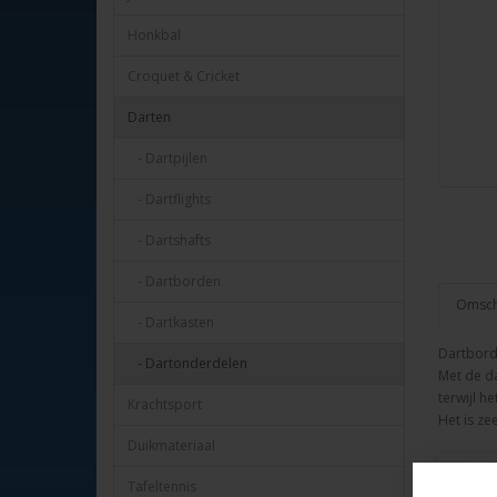
Honkbal
Croquet & Cricket
Darten
- Dartpijlen
- Dartflights
- Dartshafts
- Dartborden
Omschr
- Dartkasten
Dartbord
- Dartonderdelen
Met de d
terwijl h
Krachtsport
Het is ze
Duikmateriaal
Tafeltennis