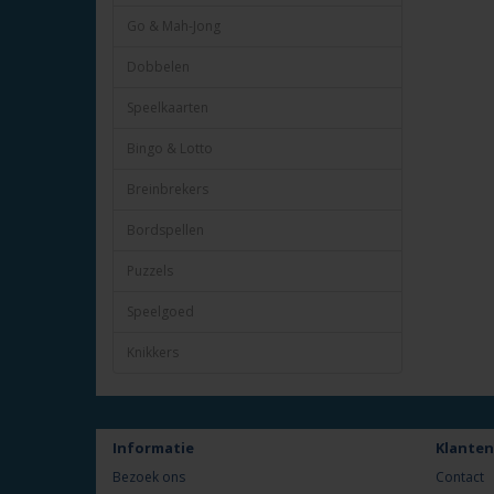
Go & Mah-Jong
Dobbelen
Speelkaarten
Bingo & Lotto
Breinbrekers
Bordspellen
Puzzels
Speelgoed
Knikkers
Informatie
Klanten
Bezoek ons
Contact