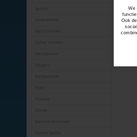
We 
Sjoelen
functi
Voetbaltafels
Ook del
socia
Sport Diversen
combine
Zomer artikelen
Werpsporten
Vliegers
Backgammon
Poker
Roulette
Schaak
Dammen & Domino
Houten Spellen