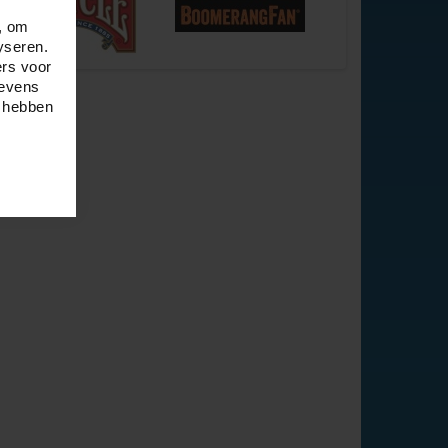
, om
yseren.
ers voor
gevens
e hebben