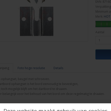
EAN: 8716
Verpakking
Minimum a
Merk:
HOT 
Aantal
ijving
Foto hoge resolutie
Details
-ophangset, beugel met schroeven.
artbord ophangset is het bord eenvoudig te bevestigen,
et toch mogelijk blijft om het dartbord te draaien.
er belangrijk voor het behoud van het bord om deze regelmatig te draaien.
Deze website maakt gebruik van cookies