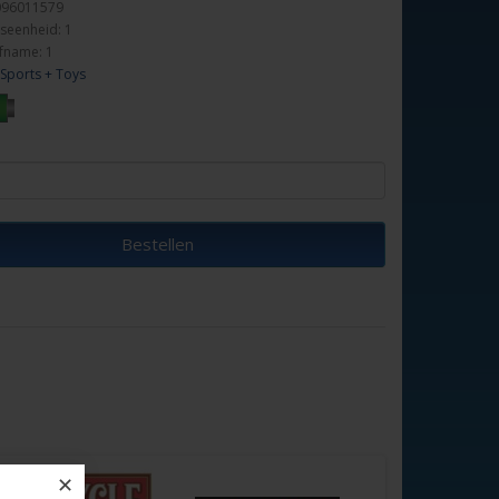
096011579
seenheid: 1
fname: 1
Sports + Toys
Bestellen
✕