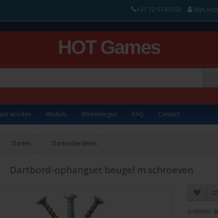
+31 72-5743193
Mijn Acc
HOT Games
lant worden
Winkels
Winkelwagen
FAQ
Contact
Darten
Dartonderdelen
Dartbord-ophangset beugel m.schroeven
Artikelnr:
3