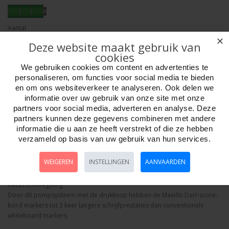
Aantal
✕
Deze website maakt gebruik van
cookies
We gebruiken cookies om content en advertenties te
Bestellen
personaliseren, om functies voor social media te bieden
en om ons websiteverkeer te analyseren. Ook delen we
informatie over uw gebruik van onze site met onze
Minimum afname:
partners voor social media, adverteren en analyse. Deze
partners kunnen deze gegevens combineren met andere
informatie die u aan ze heeft verstrekt of die ze hebben
Omschrijving
Foto hoge resolutie
Details
verzameld op basis van uw gebruik van hun services.
Whiteboard stift Maxiflo zwart voor dart scorebord.
WEIGEREN
INSTELLINGEN
AANVAARDEN
De Pentel Maxiflo Whiteboard Marker MWL5S is een whiteboard marker
met vloeibare inkt en een innovatief pompsysteem voor
inktstroomregeling
Door dit pompsysteem met de drukknop hebben de Maxiflo Dart-score-
bord markers tot 3 keer langere schrijfprestaties dan conventionele
whiteboard markers.