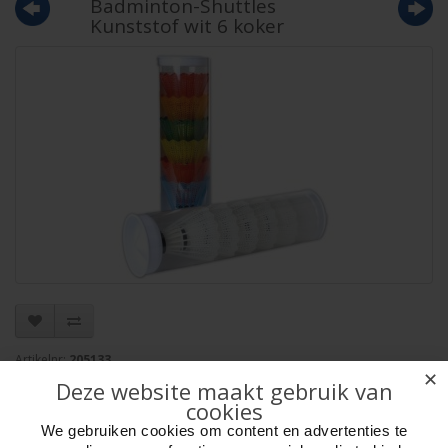
Badminton-Shuttles
Kunststof wit 6 koker
Artikelnr:
205133
✕
EAN: 8716096003031
Deze website maakt gebruik van
Verpakkingseenheid: 100
cookies
Minimum afname: 1
We gebruiken cookies om content en advertenties te
Merk:
HOT Sports + Toys