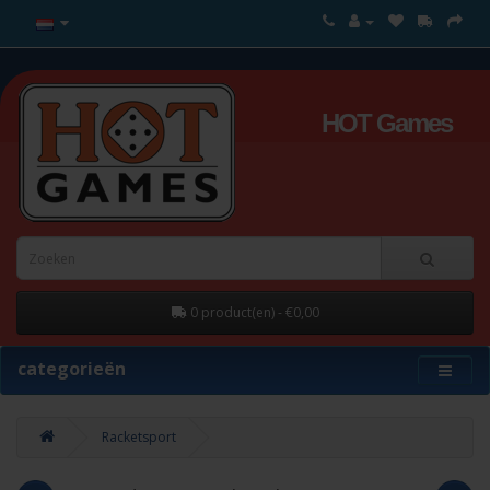
HOT Games
0 product(en) - €0,00
categorieën
Racketsport