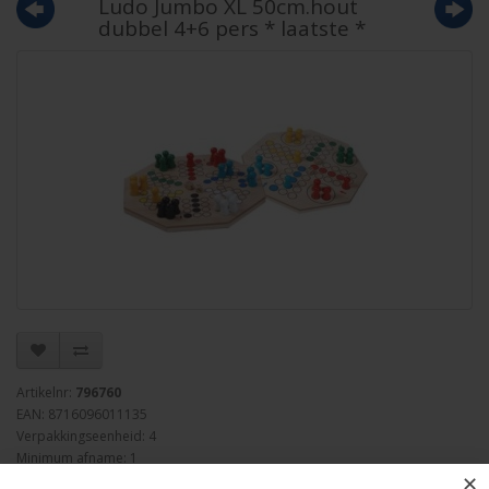
Ludo Jumbo XL 50cm.hout
dubbel 4+6 pers * laatste *
Artikelnr:
796760
EAN: 8716096011135
Verpakkingseenheid: 4
Minimum afname: 1
✕
Merk:
Longfield Games