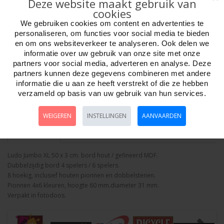
Deze website maakt gebruik van
cookies
We gebruiken cookies om content en advertenties te
personaliseren, om functies voor social media te bieden
en om ons websiteverkeer te analyseren. Ook delen we
informatie over uw gebruik van onze site met onze
Aantal
partners voor social media, adverteren en analyse. Deze
partners kunnen deze gegevens combineren met andere
informatie die u aan ze heeft verstrekt of die ze hebben
verzameld op basis van uw gebruik van hun services.
Bestellen
WEIGEREN
INSTELLINGEN
AANVAARDEN
Omschrijving
Foto hoge resolutie
Details
Ludo Jumbo XL 50 x 3 cm. bord hout / gefineerd MDF.
Dubbelzijdig bord 4 spelers / 6 spelers.
8 hoekig, inclusief houten pionnen en dobbelstenen.
Pionnen 4x6 kleuren, hoogte 60 mm.diameter 31 mm.
Verpakt in fotodoos.