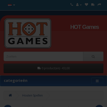
HOT Games
0 product(en) - €0,00
categorieën
Houten Spellen