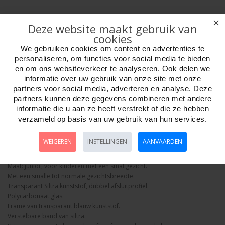
✕
Deze website maakt gebruik van
cookies
We gebruiken cookies om content en advertenties te
personaliseren, om functies voor social media te bieden
Aantal
en om ons websiteverkeer te analyseren. Ook delen we
informatie over uw gebruik van onze site met onze
partners voor social media, adverteren en analyse. Deze
partners kunnen deze gegevens combineren met andere
Bestellen
informatie die u aan ze heeft verstrekt of die ze hebben
verzameld op basis van uw gebruik van hun services.
Omschrijving
Foto hoge resolutie
Details
WEIGEREN
INSTELLINGEN
AANVAARDEN
Duik-SET FANTASY Siltra.
Maat: junior, voor kinderen met een smal gezicht.
Met een smalle tot normale gezichtsbreedte.
Transparant Siltra kunststof, dubbel afsluitprofiel.
Polycarbonaat glas.
Frame van transparant blauw kunststof.
Verstelbare band van siltra.