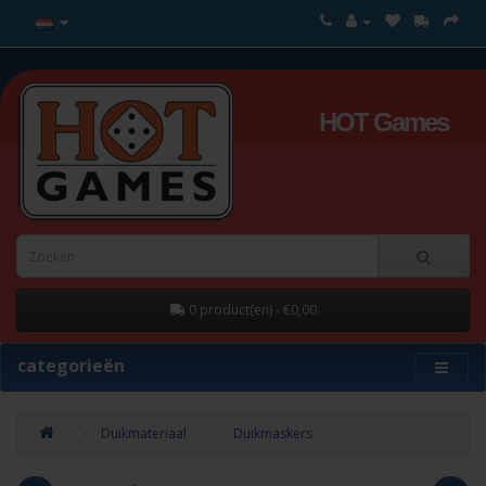
HOT Games
0 product(en) - €0,00
categorieën
Duikmateriaal
Duikmaskers