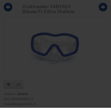
Duikmasker FANTASY
Blauw/Tr.Siltra Shallow
Artikelnr:
35441b
EAN: 8002908944112
Verpakkingseenheid: 6
Minimum afname: 1