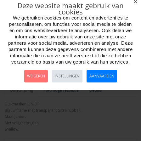
✕
Deze website maakt gebruik van
Merk:
Shallow
cookies
We gebruiken cookies om content en advertenties te
personaliseren, om functies voor social media te bieden
en om ons websiteverkeer te analyseren. Ook delen we
informatie over uw gebruik van onze site met onze
partners voor social media, adverteren en analyse. Deze
Aantal
partners kunnen deze gegevens combineren met andere
informatie die u aan ze heeft verstrekt of die ze hebben
verzameld op basis van uw gebruik van hun services.
Bestellen
WEIGEREN
INSTELLINGEN
AANVAARDEN
Omschrijving
Foto hoge resolutie
Details
Duikmasker JUNIOR
Blauw frame met transparant Siltra rubber.
Maat Junior.
Met veiligheidsglas.
Shallow.