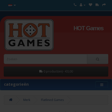
HOT Games
0 product(en) - €0,00
categorieën
Merk
Flatlined Games