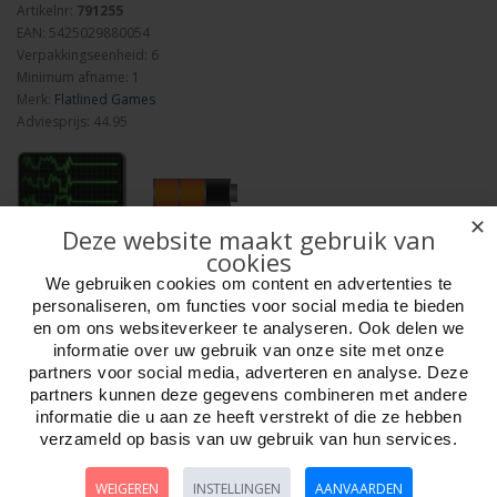
Artikelnr:
791255
EAN: 5425029880054
Verpakkingseenheid: 6
Minimum afname: 1
Merk:
Flatlined Games
Adviesprijs: 44.95
✕
Deze website maakt gebruik van
cookies
Aantal
We gebruiken cookies om content en advertenties te
personaliseren, om functies voor social media te bieden
en om ons websiteverkeer te analyseren. Ook delen we
informatie over uw gebruik van onze site met onze
Bestellen
partners voor social media, adverteren en analyse. Deze
partners kunnen deze gegevens combineren met andere
informatie die u aan ze heeft verstrekt of die ze hebben
Omschrijving
Foto hoge resolutie
Media
Details
verzameld op basis van uw gebruik van hun services.
In Twin Tin Bots controleert elke speler twee ophaalrobots en probeert
WEIGEREN
INSTELLINGEN
AANVAARDEN