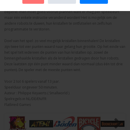
zo veel mogelijk kristallen naar zijn basis te halen. De robots worden
geprogrammeerd met eenvoudige bevelen maar de communicatie is
beperkt: men moet goed vooruit plannen want er mag per speelbeurt
maar één enkele instructie veranderd worden! Het is mogelijk om de
andere robots te duwen, hun kristallen te ontfutselen en zelfs hun
programmatie te verstoren.
Doel van het spel: zo veel mogelijk kristallen binnenhalen! De kristallen
zijn twee tot vier punten waard naar gelang hun grootte. Op het einde van
het spel telt iedereen de punten van hun kristallen op, zowel de
binnengehaalde kristallen als de kristallen gedragen door hun robots.
Deze laatsten zijn één punt minder waard dan normaal (dus één tot drie
punten). De speler met de meeste punten wint.
Voor 2 tot 6 spelers vanaf 13 jaar.
Speelduur ongeveer 50 minuten.
Auteur : Philippe Keyaerts ( Smallworld )
Spelregels in NL/DE/EN/FR
Flatlined Games