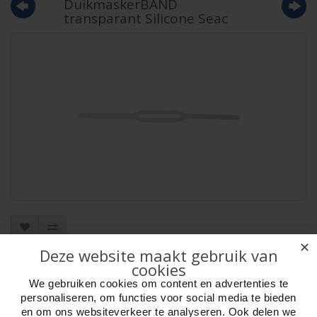
DuikmaskerBAND
transparant Silicone Seac
✕
Deze website maakt gebruik van
Artikelnr:
36210c
cookies
Verpakkingseenheid: 10
Minimum afname: 1
We gebruiken cookies om content en advertenties te
Merk:
HOT Sports + Toys
personaliseren, om functies voor social media te bieden
en om ons websiteverkeer te analyseren. Ook delen we