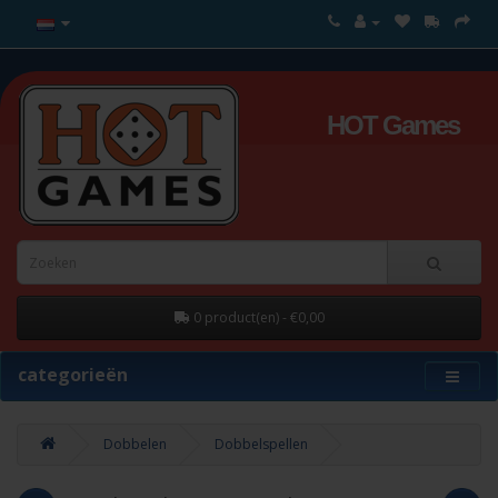
HOT Games
0 product(en) - €0,00
categorieën
Dobbelen
Dobbelspellen