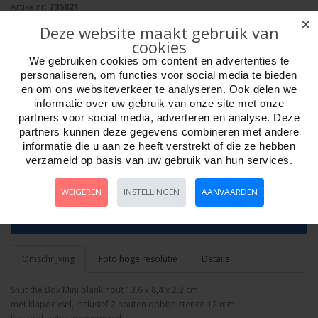
Artikelnr:
735821
EAN: 8717072058212
✕
Deze website maakt gebruik van
Verpakkingseenheid: 60/120
cookies
Minimum afname: 1
We gebruiken cookies om content en advertenties te
Merk:
HOT Games
personaliseren, om functies voor social media te bieden
en om ons websiteverkeer te analyseren. Ook delen we
informatie over uw gebruik van onze site met onze
partners voor social media, adverteren en analyse. Deze
partners kunnen deze gegevens combineren met andere
informatie die u aan ze heeft verstrekt of die ze hebben
Aantal
verzameld op basis van uw gebruik van hun services.
WEIGEREN
INSTELLINGEN
AANVAARDEN
Bestellen
Omschrijving
Foto hoge resolutie
Details
Shut the Box Mini blank hout 13.6 x 8,4 x 2.2 cm.
met klapdeksel, inclusief 2 houten dobbelstenen 12 mm.