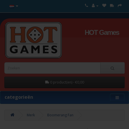
HOT Games
0 product(en) - €0,00
categorieën
Merk
Boomerang Fan