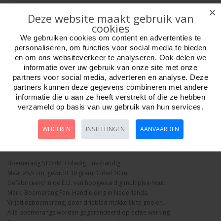
Adviesprijs: 22.5
✕
Deze website maakt gebruik van
cookies
We gebruiken cookies om content en advertenties te
personaliseren, om functies voor social media te bieden
en om ons websiteverkeer te analyseren. Ook delen we
informatie over uw gebruik van onze site met onze
Aantal
partners voor social media, adverteren en analyse. Deze
partners kunnen deze gegevens combineren met andere
informatie die u aan ze heeft verstrekt of die ze hebben
verzameld op basis van uw gebruik van hun services.
Bestellen
WEIGEREN
INSTELLINGEN
AANVAARDEN
Omschrijving
Foto hoge resolutie
Details
Boemerang STORM 3 bladig Linkshandig.
Maat 26,5 cm, gewicht 30 gram. Cirkel 10 m.
Gefabriceerd in de E.U. van hoogwaardig multiplex-hout.
Merk; Boomerang Fan. Handleiding in Nederlands.
Vrijetijdsboemerang, door drieblad makkelijk te gooien.
Alle boemerangs worden gegarandeerd op echte werking.