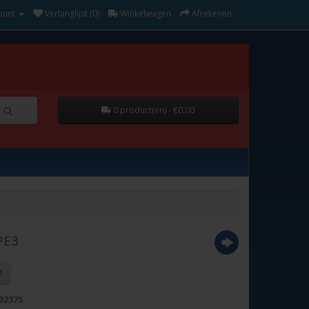
ount
Verlanglijst (0)
Winkelwagen
Afrekenen
0 product(en) - €0,00
PE3
02375