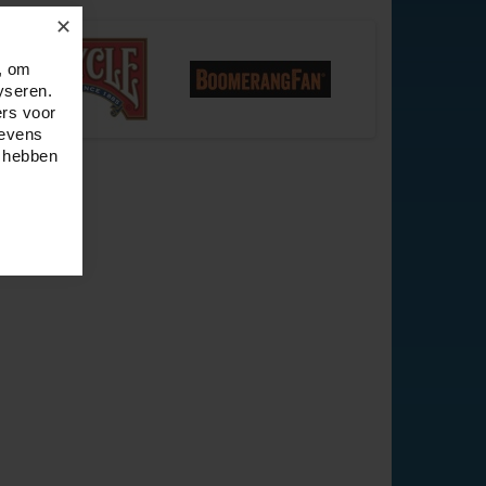
✕
, om
yseren.
ers voor
gevens
e hebben