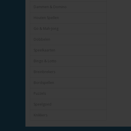
Dammen & Domino
Houten Spellen
Go & Mah-Jong
Dobbelen
Speelkaarten
Bingo & Lotto
Breinbrekers
Bordspellen
Puzzels
Speelgoed
Knikkers