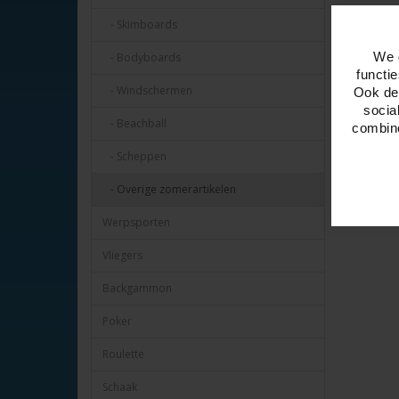
- Skimboards
We 
- Bodyboards
functi
- Windschermen
Ook del
socia
- Beachball
combine
- Scheppen
- Overige zomerartikelen
Werpsporten
Vliegers
Backgammon
Poker
Roulette
Schaak