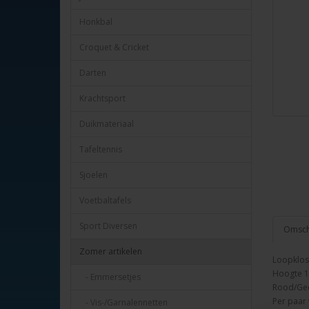
Honkbal
Croquet & Cricket
Darten
Krachtsport
Duikmateriaal
Tafeltennis
Sjoelen
Voetbaltafels
Sport Diversen
Omschr
Zomer artikelen
Loopkloss
Hoogte 1
- Emmersetjes
Rood/Gee
Per paar 
- Vis-/Garnalennetten