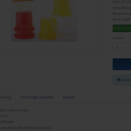
EAN: 8711
Verpakking
Minimum a
Merk:
HOT 
Aantal
Minim
ijving
Foto hoge resolutie
Details
en 3 kleuren ass.
2 cm.
l/Blauw.
verpakt in net met headerkaart.