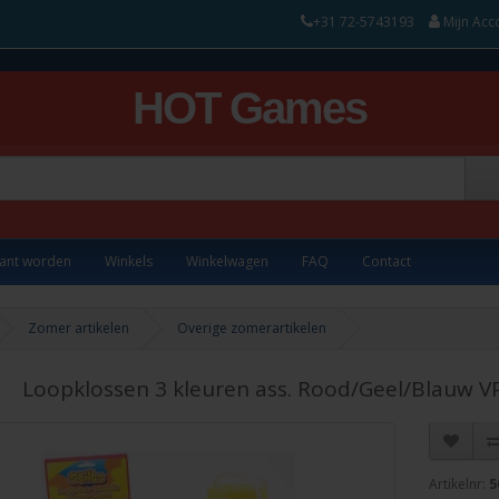
+31 72-5743193
Mijn Acc
HOT Games
lant worden
Winkels
Winkelwagen
FAQ
Contact
Zomer artikelen
Overige zomerartikelen
Loopklossen 3 kleuren ass. Rood/Geel/Blauw V
Artikelnr:
5