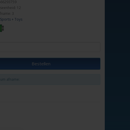
866293759
seenheid: 12
fname: 3
Sports + Toys
Bestellen
um afname: