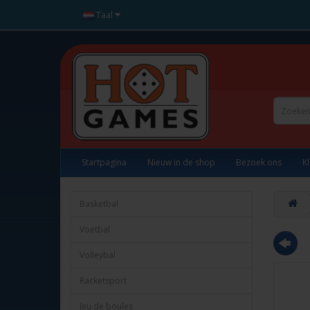
Taal
Startpagina
Nieuw in de shop
Bezoek ons
K
Basketbal
Voetbal
Volleybal
Racketsport
Jeu de boules